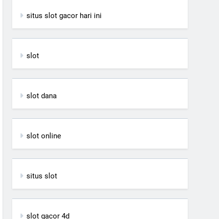
situs slot gacor hari ini
slot
slot dana
slot online
situs slot
slot gacor 4d