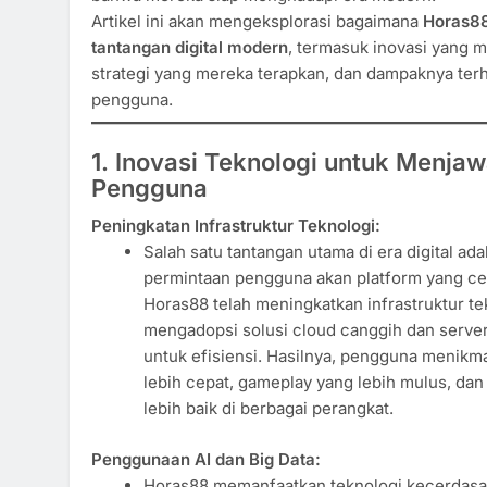
Artikel ini akan mengeksplorasi bagaimana
Horas8
tantangan digital modern
, termasuk inovasi yang 
strategi yang mereka terapkan, dan dampaknya te
pengguna.
1. Inovasi Teknologi untuk Menja
Pengguna
Peningkatan Infrastruktur Teknologi:
Salah satu tantangan utama di era digital a
permintaan pengguna akan platform yang cep
Horas88 telah meningkatkan infrastruktur t
mengadopsi solusi cloud canggih dan server
untuk efisiensi. Hasilnya, pengguna menikm
lebih cepat, gameplay yang lebih mulus, dan 
lebih baik di berbagai perangkat.
Penggunaan AI dan Big Data:
Horas88 memanfaatkan teknologi kecerdasan