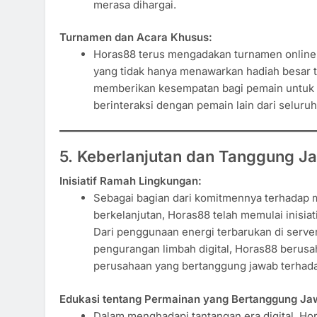
merasa dihargai.
Turnamen dan Acara Khusus:
Horas88 terus mengadakan turnamen online
yang tidak hanya menawarkan hadiah besar t
memberikan kesempatan bagi pemain untuk be
berinteraksi dengan pemain lain dari seluruh
5. Keberlanjutan dan Tanggung J
Inisiatif Ramah Lingkungan:
Sebagai bagian dari komitmennya terhadap 
berkelanjutan, Horas88 telah memulai inisiat
Dari penggunaan energi terbarukan di serve
pengurangan limbah digital, Horas88 berusa
perusahaan yang bertanggung jawab terhada
Edukasi tentang Permainan yang Bertanggung Ja
Dalam menghadapi tantangan era digital, Ho