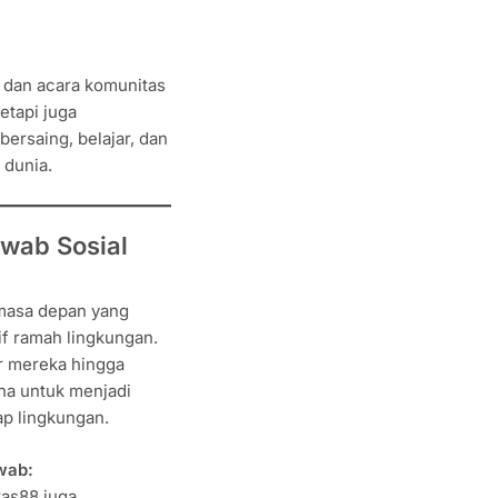
 dan acara komunitas
etapi juga
rsaing, belajar, dan
 dunia.
awab Sosial
masa depan yang
if ramah lingkungan.
r mereka hingga
ha untuk menjadi
p lingkungan.
wab:
ras88 juga