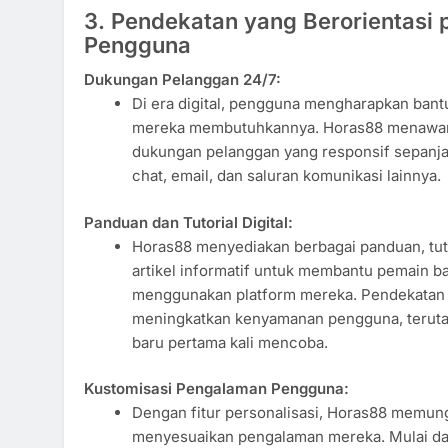
3. Pendekatan yang Berorientasi 
Pengguna
Dukungan Pelanggan 24/7:
Di era digital, pengguna mengharapkan bant
mereka membutuhkannya. Horas88 menawar
dukungan pelanggan yang responsif sepanjan
chat, email, dan saluran komunikasi lainnya.
Panduan dan Tutorial Digital:
Horas88 menyediakan berbagai panduan, tuto
artikel informatif untuk membantu pemain 
menggunakan platform mereka. Pendekatan e
meningkatkan kenyamanan pengguna, terut
baru pertama kali mencoba.
Kustomisasi Pengalaman Pengguna:
Dengan fitur personalisasi, Horas88 memu
menyesuaikan pengalaman mereka. Mulai da