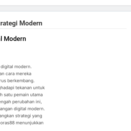
Strategi Modern
al Modern
digital modern.
dan cara mereka
erus berkembang.
ghadapi tekanan untuk
ah satu pemain utama
tengah perubahan ini,
tangan digital modern.
ngkan strategi yang
Horas88 menunjukkan