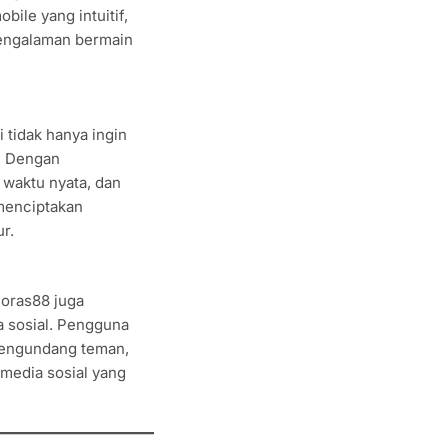
bile yang intuitif,
pengalaman bermain
tidak hanya ingin
f. Dengan
waktu nyata, dan
 menciptakan
r.
Horas88 juga
 sosial. Pengguna
mengundang teman,
 media sosial yang