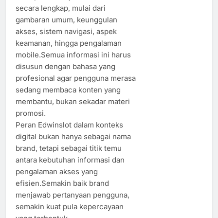
secara lengkap, mulai dari
gambaran umum, keunggulan
akses, sistem navigasi, aspek
keamanan, hingga pengalaman
mobile.Semua informasi ini harus
disusun dengan bahasa yang
profesional agar pengguna merasa
sedang membaca konten yang
membantu, bukan sekadar materi
promosi.
Peran Edwinslot dalam konteks
digital bukan hanya sebagai nama
brand, tetapi sebagai titik temu
antara kebutuhan informasi dan
pengalaman akses yang
efisien.Semakin baik brand
menjawab pertanyaan pengguna,
semakin kuat pula kepercayaan