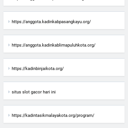
https://anggota.kadinkabpasangkayu.org/
https://anggota.kadinkablimapuluhkota.org/
https://kadinbinjaikota.org/
situs slot gacor hari ini
https://kadintasikmalayakota.org/program/