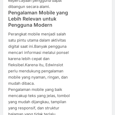
kepercayaan pengguna dapat
dibangun secara alami.
Pengalaman Mobile yang
Lebih Relevan untuk
Pengguna Modern
Perangkat mobile menjadi salah
satu pintu utama dalam aktivitas
digital saat ini.Banyak pengguna
mencari informasi melalui ponsel
karena lebih cepat dan
fleksibel.Karena itu, Edwinslot
perlu mendukung pengalaman
mobile yang nyaman, ringan, dan
mudah dibaca.
Pengalaman mobile yang baik
mencakup teks yang jelas, tombol
yang mudah dijangkau, tampilan
yang responsif, dan struktur
halaman yang tidak terlalu