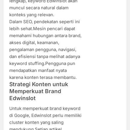
lengkap, keyword Edwinslot akan
muncul secara natural dalam
konteks yang relevan.
Dalam SEO, pendekatan seperti ini
lebih sehat.Mesin pencari dapat
memahami hubungan antara brand,
akses digital, keamanan,
pengalaman pengguna, navigasi,
dan efisiensi tanpa melihat adanya
keyword stuffing.Pengguna pun
mendapatkan manfaat nyata
karena konten terasa membantu.
Strategi Konten untuk
Memperkuat Brand
Edwinslot
Untuk memperkuat brand keyword
di Google, Edwinslot perlu memiliki
cluster konten yang saling
mendukung.Setiap artikel