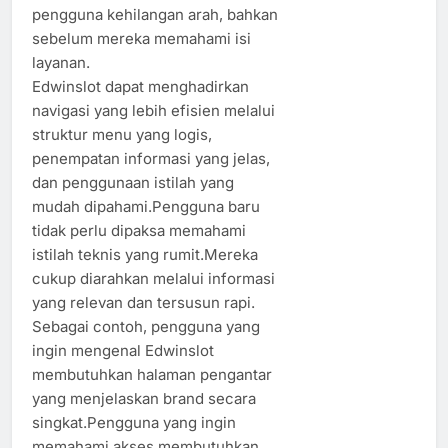
pengguna kehilangan arah, bahkan
sebelum mereka memahami isi
layanan.
Edwinslot dapat menghadirkan
navigasi yang lebih efisien melalui
struktur menu yang logis,
penempatan informasi yang jelas,
dan penggunaan istilah yang
mudah dipahami.Pengguna baru
tidak perlu dipaksa memahami
istilah teknis yang rumit.Mereka
cukup diarahkan melalui informasi
yang relevan dan tersusun rapi.
Sebagai contoh, pengguna yang
ingin mengenal Edwinslot
membutuhkan halaman pengantar
yang menjelaskan brand secara
singkat.Pengguna yang ingin
memahami akses membutuhkan