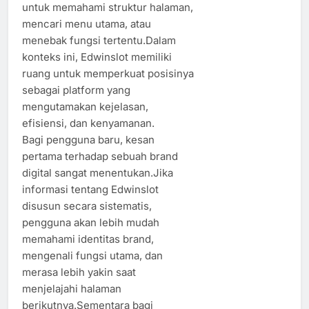
untuk memahami struktur halaman,
mencari menu utama, atau
menebak fungsi tertentu.Dalam
konteks ini, Edwinslot memiliki
ruang untuk memperkuat posisinya
sebagai platform yang
mengutamakan kejelasan,
efisiensi, dan kenyamanan.
Bagi pengguna baru, kesan
pertama terhadap sebuah brand
digital sangat menentukan.Jika
informasi tentang Edwinslot
disusun secara sistematis,
pengguna akan lebih mudah
memahami identitas brand,
mengenali fungsi utama, dan
merasa lebih yakin saat
menjelajahi halaman
berikutnya.Sementara bagi