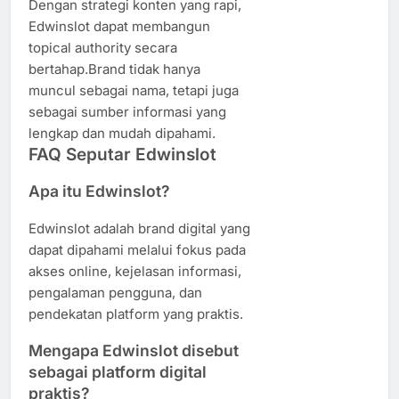
Dengan strategi konten yang rapi,
Edwinslot dapat membangun
topical authority secara
bertahap.Brand tidak hanya
muncul sebagai nama, tetapi juga
sebagai sumber informasi yang
lengkap dan mudah dipahami.
FAQ Seputar Edwinslot
Apa itu Edwinslot?
Edwinslot adalah brand digital yang
dapat dipahami melalui fokus pada
akses online, kejelasan informasi,
pengalaman pengguna, dan
pendekatan platform yang praktis.
Mengapa Edwinslot disebut
sebagai platform digital
praktis?