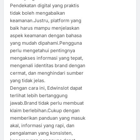
Pendekatan digital yang praktis
tidak boleh mengabaikan
keamanan.Justru, platform yang
baik harus mampu menjelaskan
aspek keamanan dengan bahasa
yang mudah dipahami.Pengguna
perlu mengetahui pentingnya
mengakses informasi yang tepat,
mengenali identitas brand dengan
cermat, dan menghindari sumber
yang tidak jelas.
Dengan cara ini, Edwinslot dapat
terlihat lebih bertanggung
jawab.Brand tidak perlu membuat
klaim berlebihan.Cukup dengan
memberikan panduan yang masuk
akal, informasi yang rapi, dan
pengalaman yang konsisten,