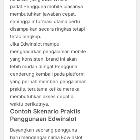
padat.Pengguna mobile biasanya
membutuhkan jawaban cepat,
sehingga informasi utama perlu
disampaikan secara ringkas tetapi
tetap lengkap.
Jika Edwinslot mampu
menghadirkan pengalaman mobile
yang konsisten, brand ini akan
lebih mudah diingat.Pengguna
cenderung kembali pada platform
yang pernah memberi pengalaman
praktis, terutama ketika mereka
membutuhkan akses cepat di
waktu berikutnya.
Contoh Skenario Praktis
Penggunaan Edwinslot
Bayangkan seorang pengguna
baru mendengar nama Edwinslot