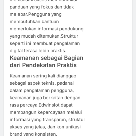
panduan yang fokus dan tidak
melebar.Pengguna yang
membutuhkan bantuan
memerlukan informasi pendukung
yang mudah ditemukan.Struktur
seperti ini membuat pengalaman
digital terasa lebih praktis.
Keamanan sebagai Bagian
dari Pendekatan Praktis
Keamanan sering kali dianggap
sebagai aspek teknis, padahal
dalam pengalaman pengguna,
keamanan juga berkaitan dengan
rasa percaya.Edwin­s­lot dapat
membangun kepercayaan melalui
informasi yang transparan, struktur
akses yang jelas, dan komunikasi
brand yang konsisten.