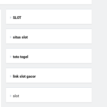
SLOT
situs slot
toto togel
link slot gacor
slot