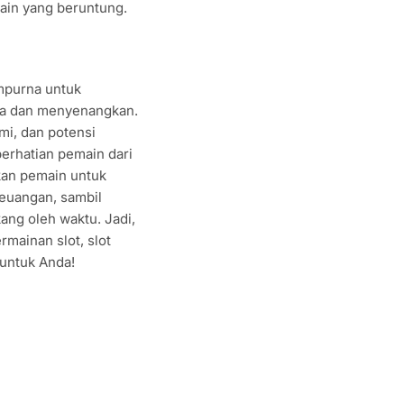
ain yang beruntung.
mpurna untuk
na dan menyenangkan.
i, dan potensi
perhatian pemain dari
kan pemain untuk
keuangan, sambil
ang oleh waktu. Jadi,
mainan slot, slot
 untuk Anda!