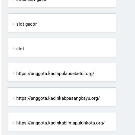
slot gacor
slot
https://anggota.kadinpulausebetul.org/
https://anggota.kadinkabpasangkayu.org/
https://anggota.kadinkablimapuluhkota.org/