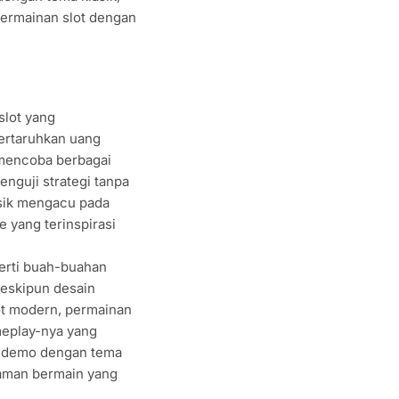
ermainan slot dengan
slot yang
rtaruhkan uang
 mencoba berbagai
nguji strategi tanpa
asik mengacu pada
 yang terinspirasi
erti buah-buahan
Meskipun desain
ot modern, permainan
meplay-nya yang
t demo dengan tema
aman bermain yang