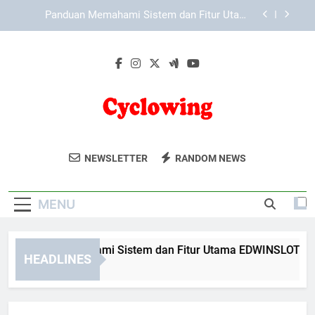
Skip
EDWINSLOT dengan Struktur Menu yang Mudah
to
Dipahami Pengguna
content
LEBAH4D dengan Struktur Menu yang Mudah
Dipahami Pengguna
Panduan Memahami Sistem dan Fitur Utama
EDWINSLOT
Panduan Memahami Sistem dan Fitur Utama
LEBAH4D secara Lengkap
Cyclowing
EDWINSLOT dengan Struktur Menu yang Mudah
Temukan Tips Bersepeda Dan Kesehatan
Dipahami Pengguna
NEWSLETTER
RANDOM NEWS
Dari Cyclowing. Untuk Gaya Hidup Sehat
LEBAH4D dengan Struktur Menu yang Mudah
Dipahami Pengguna
Dan Aktif.
MENU
anduan Memahami Sistem dan Fitur Utama EDWINSLOT
HEADLINES
Weeks Ago