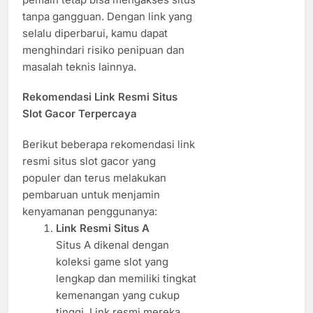
tanpa gangguan. Dengan link yang
selalu diperbarui, kamu dapat
menghindari risiko penipuan dan
masalah teknis lainnya.
Rekomendasi Link Resmi Situs
Slot Gacor Terpercaya
Berikut beberapa rekomendasi link
resmi situs slot gacor yang
populer dan terus melakukan
pembaruan untuk menjamin
kenyamanan penggunanya:
Link Resmi Situs A
Situs A dikenal dengan
koleksi game slot yang
lengkap dan memiliki tingkat
kemenangan yang cukup
tinggi. Link resmi mereka