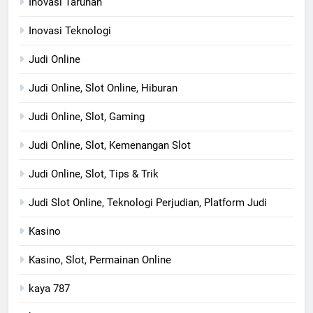
Inovasi Taruhan
Inovasi Teknologi
Judi Online
Judi Online, Slot Online, Hiburan
Judi Online, Slot, Gaming
Judi Online, Slot, Kemenangan Slot
Judi Online, Slot, Tips & Trik
Judi Slot Online, Teknologi Perjudian, Platform Judi
Kasino
Kasino, Slot, Permainan Online
kaya 787