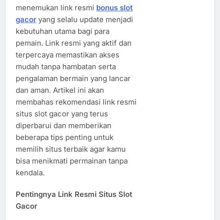
menemukan link resmi
bonus slot
gacor
yang selalu update menjadi
kebutuhan utama bagi para
pemain. Link resmi yang aktif dan
terpercaya memastikan akses
mudah tanpa hambatan serta
pengalaman bermain yang lancar
dan aman. Artikel ini akan
membahas rekomendasi link resmi
situs slot gacor yang terus
diperbarui dan memberikan
beberapa tips penting untuk
memilih situs terbaik agar kamu
bisa menikmati permainan tanpa
kendala.
Pentingnya Link Resmi Situs Slot
Gacor