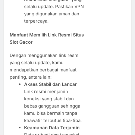
selalu update. Pastikan VPN
yang digunakan aman dan
terpercaya.
Manfaat Memilih Link Resmi Situs
Slot Gacor
Dengan menggunakan link resmi
yang selalu update, kamu
mendapatkan berbagai manfaat
penting, antara lain:
Akses Stabil dan Lancar
Link resmi menjamin
koneksi yang stabil dan
bebas gangguan sehingga
kamu bisa bermain tanpa
khawatir terputus tiba-tiba.
Keamanan Data Terjamin
Data pribadi dan transaksi