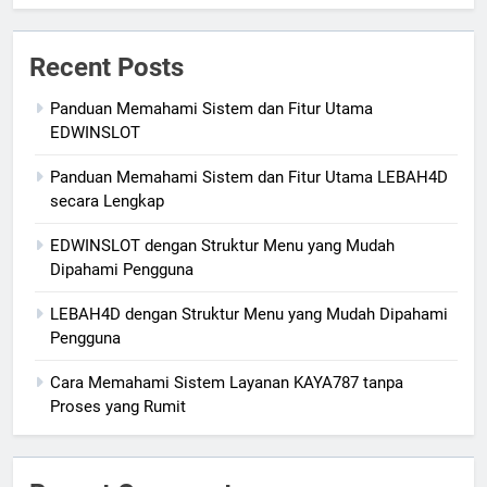
Recent Posts
Panduan Memahami Sistem dan Fitur Utama
EDWINSLOT
Panduan Memahami Sistem dan Fitur Utama LEBAH4D
secara Lengkap
EDWINSLOT dengan Struktur Menu yang Mudah
Dipahami Pengguna
LEBAH4D dengan Struktur Menu yang Mudah Dipahami
Pengguna
Cara Memahami Sistem Layanan KAYA787 tanpa
Proses yang Rumit