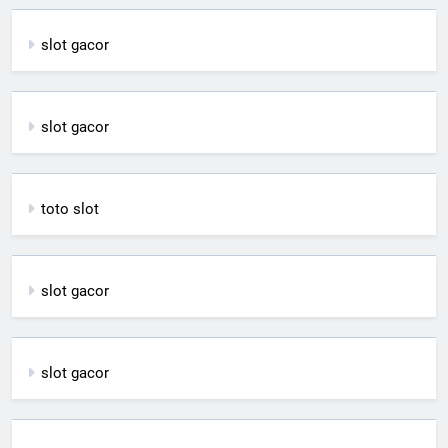
slot gacor
slot gacor
toto slot
slot gacor
slot gacor