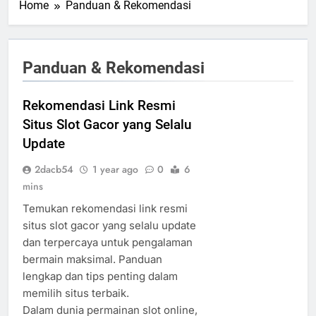
Home
Panduan & Rekomendasi
Panduan & Rekomendasi
Rekomendasi Link Resmi
Situs Slot Gacor yang Selalu
Update
2dacb54
1 year ago
0
6
mins
Temukan rekomendasi link resmi
situs slot gacor yang selalu update
dan terpercaya untuk pengalaman
bermain maksimal. Panduan
lengkap dan tips penting dalam
memilih situs terbaik.
Dalam dunia permainan slot online,