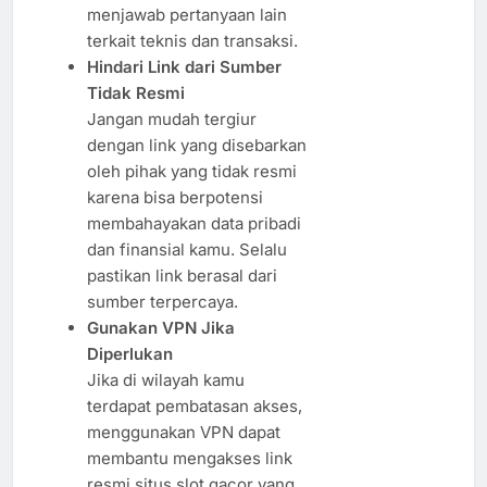
menjawab pertanyaan lain
terkait teknis dan transaksi.
Hindari Link dari Sumber
Tidak Resmi
Jangan mudah tergiur
dengan link yang disebarkan
oleh pihak yang tidak resmi
karena bisa berpotensi
membahayakan data pribadi
dan finansial kamu. Selalu
pastikan link berasal dari
sumber terpercaya.
Gunakan VPN Jika
Diperlukan
Jika di wilayah kamu
terdapat pembatasan akses,
menggunakan VPN dapat
membantu mengakses link
resmi situs slot gacor yang