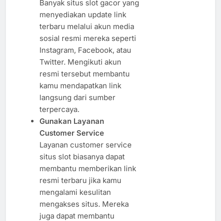
Banyak situs slot gacor yang
menyediakan update link
terbaru melalui akun media
sosial resmi mereka seperti
Instagram, Facebook, atau
Twitter. Mengikuti akun
resmi tersebut membantu
kamu mendapatkan link
langsung dari sumber
terpercaya.
Gunakan Layanan
Customer Service
Layanan customer service
situs slot biasanya dapat
membantu memberikan link
resmi terbaru jika kamu
mengalami kesulitan
mengakses situs. Mereka
juga dapat membantu