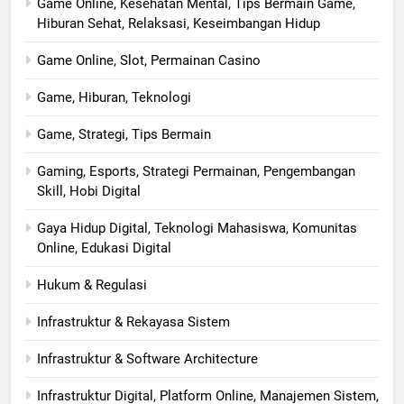
Game Online, Kesehatan Mental, Tips Bermain Game,
Hiburan Sehat, Relaksasi, Keseimbangan Hidup
Game Online, Slot, Permainan Casino
Game, Hiburan, Teknologi
Game, Strategi, Tips Bermain
Gaming, Esports, Strategi Permainan, Pengembangan
Skill, Hobi Digital
Gaya Hidup Digital, Teknologi Mahasiswa, Komunitas
Online, Edukasi Digital
Hukum & Regulasi
Infrastruktur & Rekayasa Sistem
Infrastruktur & Software Architecture
Infrastruktur Digital, Platform Online, Manajemen Sistem,