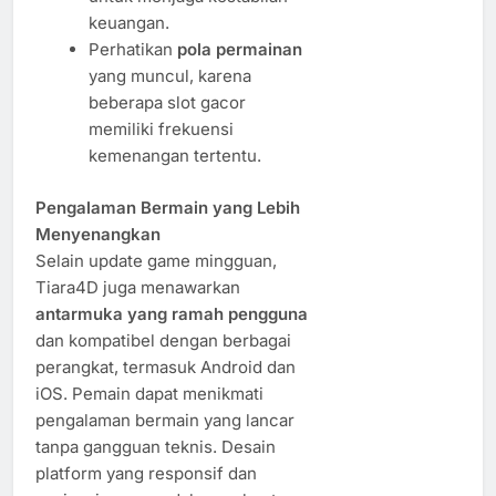
keuangan.
Perhatikan
pola permainan
yang muncul, karena
beberapa slot gacor
memiliki frekuensi
kemenangan tertentu.
Pengalaman Bermain yang Lebih
Menyenangkan
Selain update game mingguan,
Tiara4D juga menawarkan
antarmuka yang ramah pengguna
dan kompatibel dengan berbagai
perangkat, termasuk Android dan
iOS. Pemain dapat menikmati
pengalaman bermain yang lancar
tanpa gangguan teknis. Desain
platform yang responsif dan