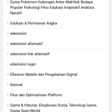
Dunia Pokémon Hubungan Antar Makhluk Budaya
Populer Psikologi Fiksi Edukasi Imajinatif Analisis
Naratif
Edukasi & Permainan Angka
edwinslot
edwinslot alternatif
edwinslot link alternatif
edwinslot login
Efisiensi Mobile dan Pengalaman Digital
festival
Fitur dan Optimalisasi Platform
Game & Hiburan, Eksplorasi Dunia, Teknologi Game,
Dunia Open-World