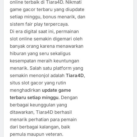
online terbaik di Tiara4D. Nikmati
game gacor terbaru yang diupdate
setiap minggu, bonus menarik, dan
sistem fair play terpercaya.
Di era digital saat ini, permainan
slot online semakin digemari oleh
banyak orang karena menawarkan
hiburan yang seru sekaligus
kesempatan meraih keuntungan
menarik. Salah satu platform yang
semakin menonjol adalah
Tiara4D
,
situs slot gacor yang rutin
menghadirkan
update game
terbaru setiap minggu
. Dengan
berbagai keunggulan yang
ditawarkan, Tiara4D berhasil
menarik perhatian para pemain
dari berbagai kalangan, baik
pemula maupun veteran.