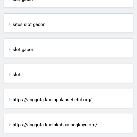
situs slot gacor
slot gacor
slot
https://anggota.kadinpulausebetul.org/
https://anggota.kadinkabpasangkayu.org/