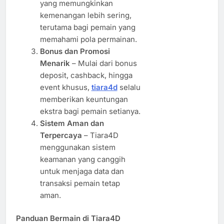
yang memungkinkan
kemenangan lebih sering,
terutama bagi pemain yang
memahami pola permainan.
Bonus dan Promosi
Menarik
– Mulai dari bonus
deposit, cashback, hingga
event khusus,
tiara4d
selalu
memberikan keuntungan
ekstra bagi pemain setianya.
Sistem Aman dan
Terpercaya
– Tiara4D
menggunakan sistem
keamanan yang canggih
untuk menjaga data dan
transaksi pemain tetap
aman.
Panduan Bermain di Tiara4D