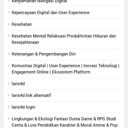
Kenyamanan Navigasi Digital
Kepercayaan Digital dan User Experience
Kesehatan
Kesehatan Mental Relaksasi Produktivitas Hiburan dan
Kesejahteraan
Ketenangan & Pengembangan Diri
Komunitas Digital | User Experience | Inovasi Teknologi |
Engagement Online | Ekosistem Platform
laris4d
laris4d link alternatif
laris4d login
Lingkungan & Ekologi Fantasi Dunia Game & RPG Studi
Cerita & Lore Pendidikan Karakter & Moral Anime & Pop