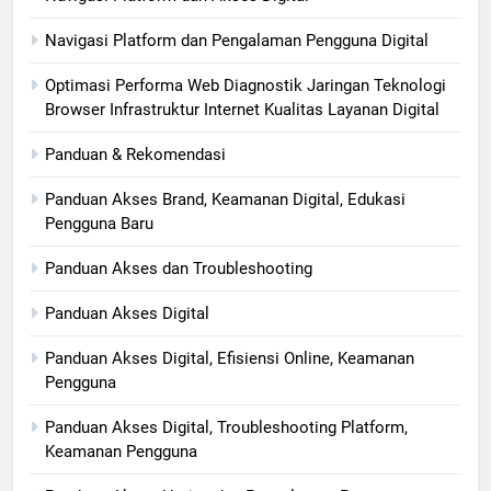
Navigasi Platform dan Pengalaman Pengguna Digital
Optimasi Performa Web Diagnostik Jaringan Teknologi
Browser Infrastruktur Internet Kualitas Layanan Digital
Panduan & Rekomendasi
Panduan Akses Brand, Keamanan Digital, Edukasi
Pengguna Baru
Panduan Akses dan Troubleshooting
Panduan Akses Digital
Panduan Akses Digital, Efisiensi Online, Keamanan
Pengguna
Panduan Akses Digital, Troubleshooting Platform,
Keamanan Pengguna