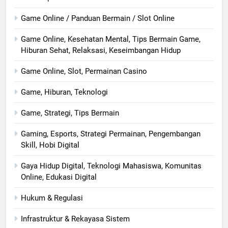
Game Online / Panduan Bermain / Slot Online
Game Online, Kesehatan Mental, Tips Bermain Game,
Hiburan Sehat, Relaksasi, Keseimbangan Hidup
Game Online, Slot, Permainan Casino
Game, Hiburan, Teknologi
Game, Strategi, Tips Bermain
Gaming, Esports, Strategi Permainan, Pengembangan
Skill, Hobi Digital
Gaya Hidup Digital, Teknologi Mahasiswa, Komunitas
Online, Edukasi Digital
Hukum & Regulasi
Infrastruktur & Rekayasa Sistem