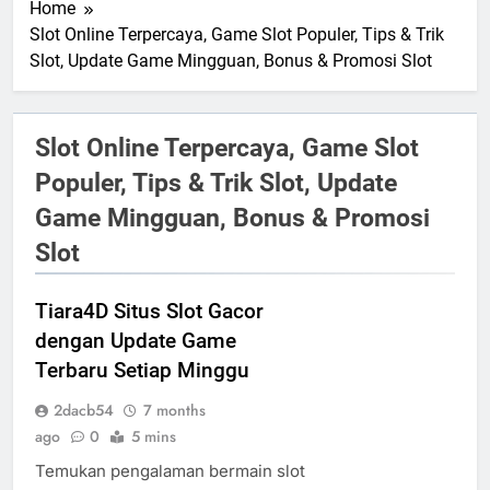
Home
Slot Online Terpercaya, Game Slot Populer, Tips & Trik
Slot, Update Game Mingguan, Bonus & Promosi Slot
Slot Online Terpercaya, Game Slot
Populer, Tips & Trik Slot, Update
Game Mingguan, Bonus & Promosi
Slot
Tiara4D Situs Slot Gacor
dengan Update Game
Terbaru Setiap Minggu
2dacb54
7 months
ago
0
5 mins
Temukan pengalaman bermain slot