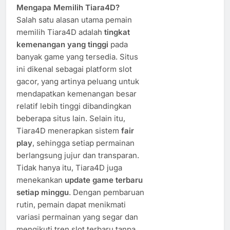
Mengapa Memilih Tiara4D?
Salah satu alasan utama pemain
memilih Tiara4D adalah
tingkat
kemenangan yang tinggi
pada
banyak game yang tersedia. Situs
ini dikenal sebagai platform slot
gacor, yang artinya peluang untuk
mendapatkan kemenangan besar
relatif lebih tinggi dibandingkan
beberapa situs lain. Selain itu,
Tiara4D menerapkan sistem
fair
play
, sehingga setiap permainan
berlangsung jujur dan transparan.
Tidak hanya itu, Tiara4D juga
menekankan
update game terbaru
setiap minggu
. Dengan pembaruan
rutin, pemain dapat menikmati
variasi permainan yang segar dan
mengikuti tren slot terbaru tanpa