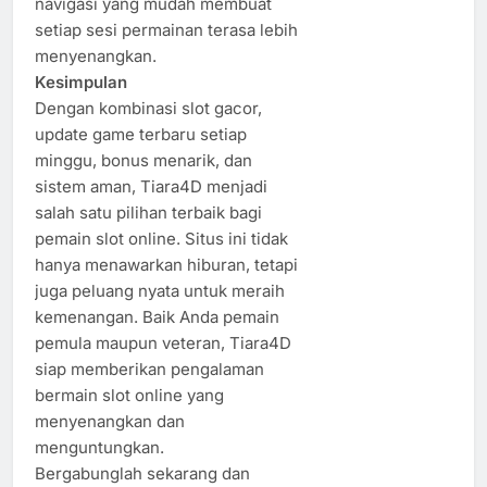
navigasi yang mudah membuat
setiap sesi permainan terasa lebih
menyenangkan.
Kesimpulan
Dengan kombinasi slot gacor,
update game terbaru setiap
minggu, bonus menarik, dan
sistem aman, Tiara4D menjadi
salah satu pilihan terbaik bagi
pemain slot online. Situs ini tidak
hanya menawarkan hiburan, tetapi
juga peluang nyata untuk meraih
kemenangan. Baik Anda pemain
pemula maupun veteran, Tiara4D
siap memberikan pengalaman
bermain slot online yang
menyenangkan dan
menguntungkan.
Bergabunglah sekarang dan