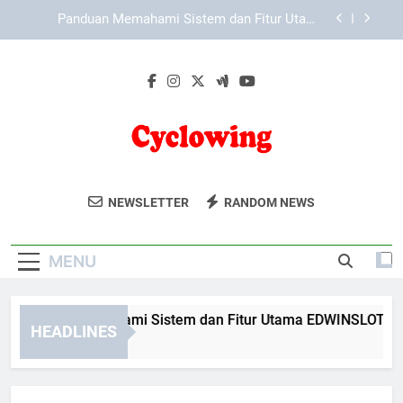
Skip
EDWINSLOT dengan Struktur Menu yang Mudah
to
Dipahami Pengguna
content
LEBAH4D dengan Struktur Menu yang Mudah
Dipahami Pengguna
Panduan Memahami Sistem dan Fitur Utama
EDWINSLOT
Panduan Memahami Sistem dan Fitur Utama
LEBAH4D secara Lengkap
Cyclowing
EDWINSLOT dengan Struktur Menu yang Mudah
Temukan Tips Bersepeda Dan Kesehatan
Dipahami Pengguna
NEWSLETTER
RANDOM NEWS
Dari Cyclowing. Untuk Gaya Hidup Sehat
LEBAH4D dengan Struktur Menu yang Mudah
Dipahami Pengguna
Dan Aktif.
MENU
anduan Memahami Sistem dan Fitur Utama EDWINSLOT
HEADLINES
Weeks Ago