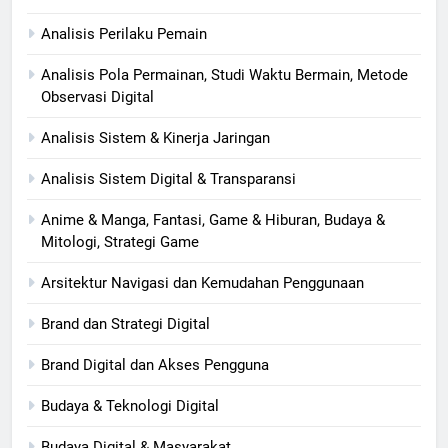
Analisis Perilaku Pemain
Analisis Pola Permainan, Studi Waktu Bermain, Metode
Observasi Digital
Analisis Sistem & Kinerja Jaringan
Analisis Sistem Digital & Transparansi
Anime & Manga, Fantasi, Game & Hiburan, Budaya &
Mitologi, Strategi Game
Arsitektur Navigasi dan Kemudahan Penggunaan
Brand dan Strategi Digital
Brand Digital dan Akses Pengguna
Budaya & Teknologi Digital
Budaya Digital & Masyarakat