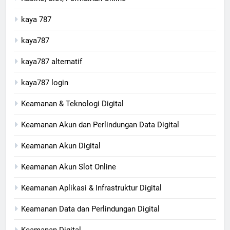
kaya 787
kaya787
kaya787 alternatif
kaya787 login
Keamanan & Teknologi Digital
Keamanan Akun dan Perlindungan Data Digital
Keamanan Akun Digital
Keamanan Akun Slot Online
Keamanan Aplikasi & Infrastruktur Digital
Keamanan Data dan Perlindungan Digital
Keamanan Digital