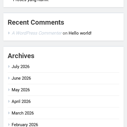
Recent Comments
A WordPress Commenter
on
Hello world!
Archives
July 2026
June 2026
May 2026
April 2026
March 2026
February 2026