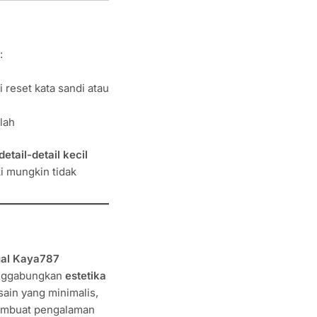
:
i reset kata sandi atau
alah
detail-detail kecil
i mungkin tidak
ual Kaya787
enggabungkan
estetika
sain yang minimalis,
 membuat pengalaman