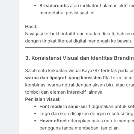
Breadcrumbs
atau indikator halaman aktif
mengetahui posisi saat ini
Hasil:
Navigasi terbukti intuitif dan mudah diikuti, bahka
dengan tingkat literasi digital menengah ke bawah.
3. Konsistensi Visual dan Identitas Brandi
Salah satu kekuatan visual Kaya787 terletak pada
warna dan tipografi yang konsisten
.Platform ini 
kombinasi warna netral dengan aksen biru atau or
tombol dan elemen interaktif lainnya.
Penilaian visual:
Font modern sans-serif
digunakan untuk ke
Logo dan ikon disajikan dengan resolusi ting
Hover effect
diterapkan halus untuk memperk
pengguna tanpa membebani tampilan