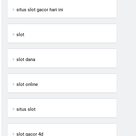
situs slot gacor hari ini
slot
slot dana
slot online
situs slot
slot gacor 4d