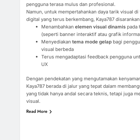
pengguna terasa mulus dan profesional.
Namun, untuk mempertahankan daya tarik visual di
digital yang terus berkembang, Kaya787 disarankan
Menambahkan
elemen visual dinamis
pada 
(seperti banner interaktif atau grafik informat
Menyediakan
tema mode gelap
bagi penggu
visual berbeda
Terus mengadaptasi feedback pengguna un
UX
Dengan pendekatan yang mengutamakan kenyama
Kaya787 berada di jalur yang tepat dalam membangu
yang tidak hanya andal secara teknis, tetapi juga
visual.
Read More