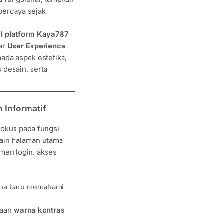
ercaya sejak
UI platform Kaya787
dar
User Experience
pada aspek estetika,
 desain, serta
 Informatif
okus pada fungsi
ain halaman utama
emen login, akses
na baru memahami
naan
warna kontras