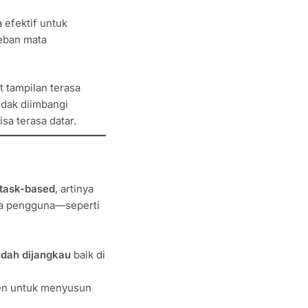
 efektif untuk
eban mata
 tampilan terasa
idak diimbangi
a terasa datar.
task-based
, artinya
ma pengguna—seperti
dah dijangkau
baik di
en untuk menyusun