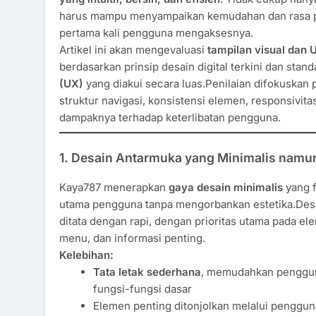
harus mampu menyampaikan kemudahan dan rasa p
pertama kali pengguna mengaksesnya.
Artikel ini akan mengevaluasi
tampilan visual dan 
berdasarkan prinsip desain digital terkini dan stan
(UX)
yang diakui secara luas.Penilaian difokuskan 
struktur navigasi, konsistensi elemen, responsivitas
dampaknya terhadap keterlibatan pengguna.
1. Desain Antarmuka yang Minimalis namun
Kaya787 menerapkan
gaya desain minimalis
yang f
utama pengguna tanpa mengorbankan estetika.Des
ditata dengan rapi, dengan prioritas utama pada el
menu, dan informasi penting.
Kelebihan:
Tata letak sederhana
, memudahkan penggu
fungsi-fungsi dasar
Elemen penting ditonjolkan melalui penggu