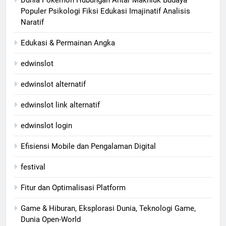
Dunia Pokémon Hubungan Antar Makhluk Budaya
Populer Psikologi Fiksi Edukasi Imajinatif Analisis
Naratif
Edukasi & Permainan Angka
edwinslot
edwinslot alternatif
edwinslot link alternatif
edwinslot login
Efisiensi Mobile dan Pengalaman Digital
festival
Fitur dan Optimalisasi Platform
Game & Hiburan, Eksplorasi Dunia, Teknologi Game,
Dunia Open-World