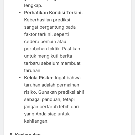
lengkap.
Perhatikan Kondisi Terkini:
Keberhasilan prediksi
sangat bergantung pada
faktor terkini, seperti
cedera pemain atau
perubahan taktik. Pastikan
untuk mengikuti berita
terbaru sebelum membuat
taruhan.
Kelola Risiko:
Ingat bahwa
taruhan adalah permainan
risiko. Gunakan prediksi ahli
sebagai panduan, tetapi
jangan bertaruh lebih dari
yang Anda siap untuk
kehilangan.
5. Kesimpulan