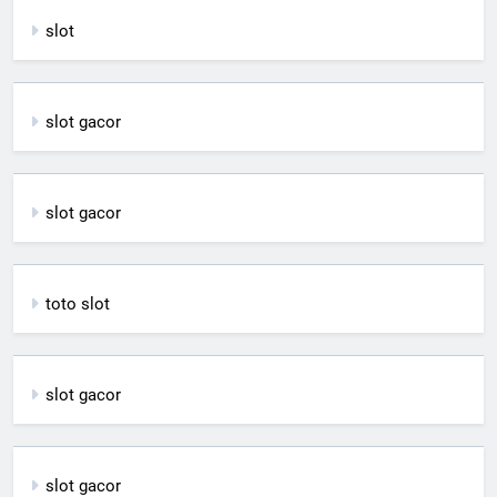
slot
slot gacor
slot gacor
toto slot
slot gacor
slot gacor