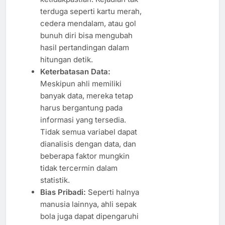
terduga seperti kartu merah,
cedera mendalam, atau gol
bunuh diri bisa mengubah
hasil pertandingan dalam
hitungan detik.
Keterbatasan Data:
Meskipun ahli memiliki
banyak data, mereka tetap
harus bergantung pada
informasi yang tersedia.
Tidak semua variabel dapat
dianalisis dengan data, dan
beberapa faktor mungkin
tidak tercermin dalam
statistik.
Bias Pribadi:
Seperti halnya
manusia lainnya, ahli sepak
bola juga dapat dipengaruhi