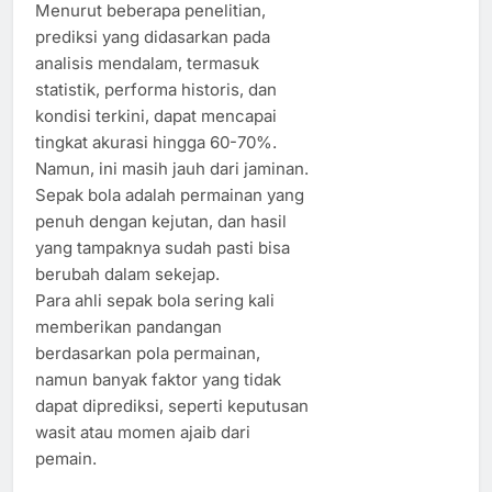
Menurut beberapa penelitian,
prediksi yang didasarkan pada
analisis mendalam, termasuk
statistik, performa historis, dan
kondisi terkini, dapat mencapai
tingkat akurasi hingga 60-70%.
Namun, ini masih jauh dari jaminan.
Sepak bola adalah permainan yang
penuh dengan kejutan, dan hasil
yang tampaknya sudah pasti bisa
berubah dalam sekejap.
Para ahli sepak bola sering kali
memberikan pandangan
berdasarkan pola permainan,
namun banyak faktor yang tidak
dapat diprediksi, seperti keputusan
wasit atau momen ajaib dari
pemain.