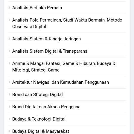
Analisis Perilaku Pemain
Analisis Pola Permainan, Studi Waktu Bermain, Metode
Observasi Digital
Analisis Sistem & Kinerja Jaringan
Analisis Sistem Digital & Transparansi
Anime & Manga, Fantasi, Game & Hiburan, Budaya &
Mitologi, Strategi Game
Arsitektur Navigasi dan Kemudahan Penggunaan
Brand dan Strategi Digital
Brand Digital dan Akses Pengguna
Budaya & Teknologi Digital
Budaya Digital & Masyarakat