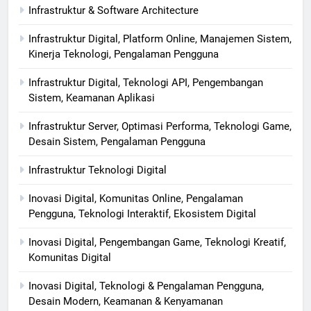
Infrastruktur & Software Architecture
Infrastruktur Digital, Platform Online, Manajemen Sistem,
Kinerja Teknologi, Pengalaman Pengguna
Infrastruktur Digital, Teknologi API, Pengembangan
Sistem, Keamanan Aplikasi
Infrastruktur Server, Optimasi Performa, Teknologi Game,
Desain Sistem, Pengalaman Pengguna
Infrastruktur Teknologi Digital
Inovasi Digital, Komunitas Online, Pengalaman
Pengguna, Teknologi Interaktif, Ekosistem Digital
Inovasi Digital, Pengembangan Game, Teknologi Kreatif,
Komunitas Digital
Inovasi Digital, Teknologi & Pengalaman Pengguna,
Desain Modern, Keamanan & Kenyamanan