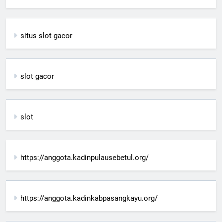
situs slot gacor
slot gacor
slot
https://anggota.kadinpulausebetul.org/
https://anggota.kadinkabpasangkayu.org/