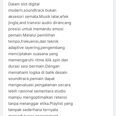
Dalam slot digital
modern,soundtrack bukan
aksesori semata.Musik latar,efek
jingle,and transisi audio dirancang
presisi untuk memandu emosi
pemain.Melalui pemilihan
tempo,frekuensi,dan teknik
adaptive layering,pengembang
menciptakan suasana yang
memengaruhi ritme klik spin dan
durasi sesi bermain.Dengan
memahami logika di balik desain
soundtrack,pemain dapat
mengevaluasi pengalaman secara
lebih rasional sementara studio
mampu mengoptimalkan retensi
tanpa melanggar etika.Playlist yang
tampak sederhana ternyata
menjadi kunci engagement.