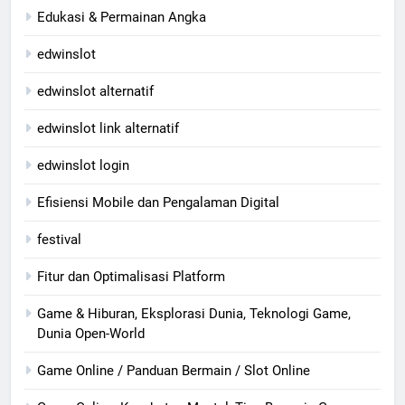
Edukasi & Permainan Angka
edwinslot
edwinslot alternatif
edwinslot link alternatif
edwinslot login
Efisiensi Mobile dan Pengalaman Digital
festival
Fitur dan Optimalisasi Platform
Game & Hiburan, Eksplorasi Dunia, Teknologi Game,
Dunia Open-World
Game Online / Panduan Bermain / Slot Online