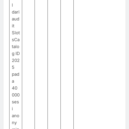
l
dari
aud
it
Slot
sCa
talo
g ID
202
5
pad
a
40
000
ses
i
ano
ny