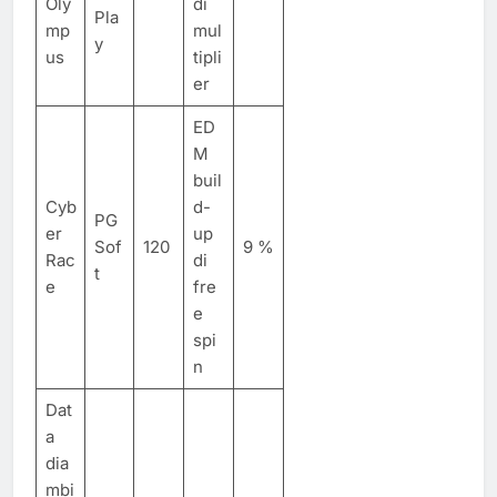
Oly
di
Pla
mp
mul
y
us
tipli
er
ED
M
buil
Cyb
d-
PG
er
up
Sof
120
9 %
Rac
di
t
e
fre
e
spi
n
Dat
a
dia
mbi