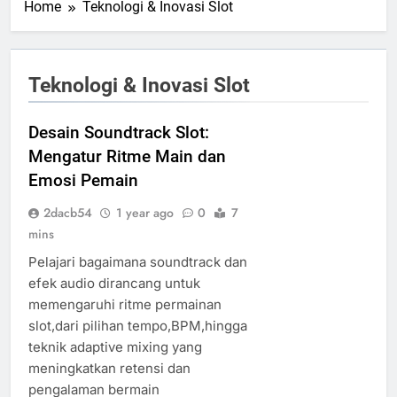
Home
Teknologi & Inovasi Slot
Teknologi & Inovasi Slot
Desain Soundtrack Slot:
Mengatur Ritme Main dan
Emosi Pemain
2dacb54
1 year ago
0
7
mins
Pelajari bagaimana soundtrack dan
efek audio dirancang untuk
memengaruhi ritme permainan
slot,dari pilihan tempo,BPM,hingga
teknik adaptive mixing yang
meningkatkan retensi dan
pengalaman bermain