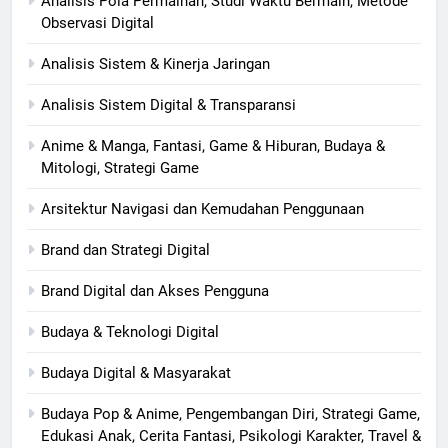
Analisis Pola Permainan, Studi Waktu Bermain, Metode
Observasi Digital
Analisis Sistem & Kinerja Jaringan
Analisis Sistem Digital & Transparansi
Anime & Manga, Fantasi, Game & Hiburan, Budaya &
Mitologi, Strategi Game
Arsitektur Navigasi dan Kemudahan Penggunaan
Brand dan Strategi Digital
Brand Digital dan Akses Pengguna
Budaya & Teknologi Digital
Budaya Digital & Masyarakat
Budaya Pop & Anime, Pengembangan Diri, Strategi Game,
Edukasi Anak, Cerita Fantasi, Psikologi Karakter, Travel &