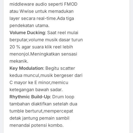
middleware audio seperti FMOD
atau Wwise untuk memadukan
layer secara real-time.Ada tiga
pendekatan utama.
Volume Ducking
: Saat reel mulai
berputar,volume musik dasar turun
20 % agar suara klik reel lebih
menonjol.Meningkatkan sensasi
mekanik.
Key Modulation
: Begitu scatter
kedua muncul,musik bergeser dari
C mayor ke E minor,memicu
ketegangan bawah sadar.
Rhythmic Build-Up
: Drum loop
tambahan diaktifkan setelah dua
tumble berturut,mempercepat
detak jantung pemain sambil
menandai potensi kombo.