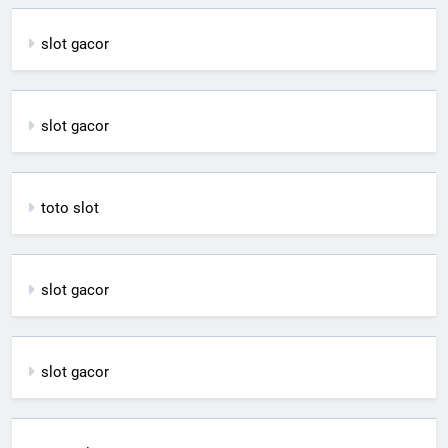
slot gacor
slot gacor
toto slot
slot gacor
slot gacor