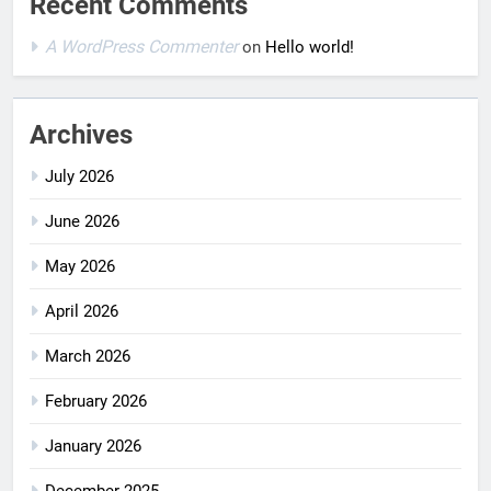
Recent Comments
A WordPress Commenter
on
Hello world!
Archives
July 2026
June 2026
May 2026
April 2026
March 2026
February 2026
January 2026
December 2025