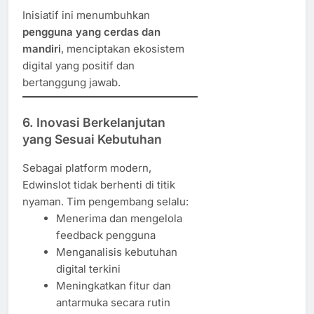
Inisiatif ini menumbuhkan
pengguna yang cerdas dan
mandiri
, menciptakan ekosistem
digital yang positif dan
bertanggung jawab.
6.
Inovasi Berkelanjutan
yang Sesuai Kebutuhan
Sebagai platform modern,
Edwinslot tidak berhenti di titik
nyaman. Tim pengembang selalu:
Menerima dan mengelola
feedback pengguna
Menganalisis kebutuhan
digital terkini
Meningkatkan fitur dan
antarmuka secara rutin