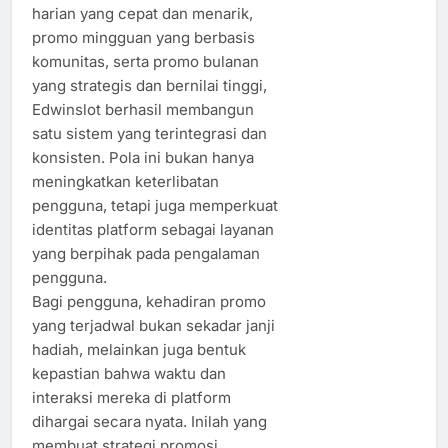
harian yang cepat dan menarik,
promo mingguan yang berbasis
komunitas, serta promo bulanan
yang strategis dan bernilai tinggi,
Edwinslot berhasil membangun
satu sistem yang terintegrasi dan
konsisten. Pola ini bukan hanya
meningkatkan keterlibatan
pengguna, tetapi juga memperkuat
identitas platform sebagai layanan
yang berpihak pada pengalaman
pengguna.
Bagi pengguna, kehadiran promo
yang terjadwal bukan sekadar janji
hadiah, melainkan juga bentuk
kepastian bahwa waktu dan
interaksi mereka di platform
dihargai secara nyata. Inilah yang
membuat strategi promosi