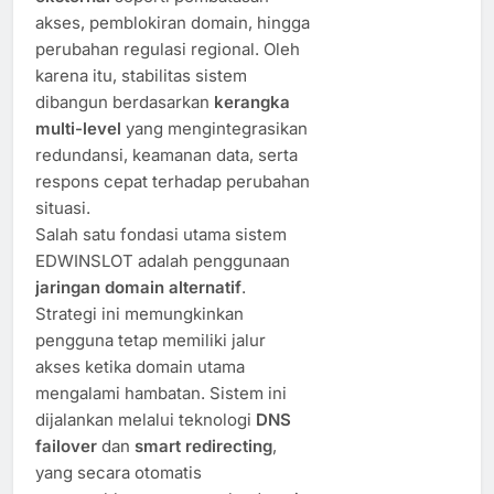
akses, pemblokiran domain, hingga
perubahan regulasi regional. Oleh
karena itu, stabilitas sistem
dibangun berdasarkan
kerangka
multi-level
yang mengintegrasikan
redundansi, keamanan data, serta
respons cepat terhadap perubahan
situasi.
Salah satu fondasi utama sistem
EDWINSLOT adalah penggunaan
jaringan domain alternatif
.
Strategi ini memungkinkan
pengguna tetap memiliki jalur
akses ketika domain utama
mengalami hambatan. Sistem ini
dijalankan melalui teknologi
DNS
failover
dan
smart redirecting
,
yang secara otomatis