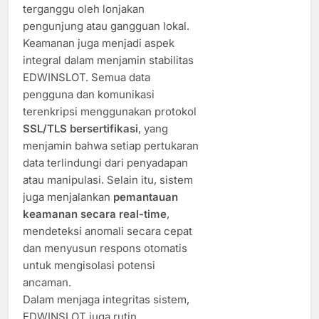
terganggu oleh lonjakan
pengunjung atau gangguan lokal.
Keamanan juga menjadi aspek
integral dalam menjamin stabilitas
EDWINSLOT. Semua data
pengguna dan komunikasi
terenkripsi menggunakan protokol
SSL/TLS bersertifikasi
, yang
menjamin bahwa setiap pertukaran
data terlindungi dari penyadapan
atau manipulasi. Selain itu, sistem
juga menjalankan
pemantauan
keamanan secara real-time
,
mendeteksi anomali secara cepat
dan menyusun respons otomatis
untuk mengisolasi potensi
ancaman.
Dalam menjaga integritas sistem,
EDWINSLOT juga rutin