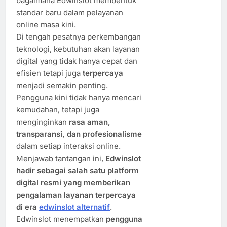
bagaimana Edwinslot membentuk
standar baru dalam pelayanan
online masa kini.
Di tengah pesatnya perkembangan
teknologi, kebutuhan akan layanan
digital yang tidak hanya cepat dan
efisien tetapi juga
terpercaya
menjadi semakin penting.
Pengguna kini tidak hanya mencari
kemudahan, tetapi juga
menginginkan
rasa aman,
transparansi, dan profesionalisme
dalam setiap interaksi online.
Menjawab tantangan ini,
Edwinslot
hadir sebagai salah satu platform
digital resmi yang memberikan
pengalaman layanan terpercaya
di era
edwinslot alternatif
.
Edwinslot menempatkan
pengguna