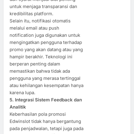
untuk menjaga transparansi dan
kredibilitas platform.
Selain itu, notifikasi otomatis
melalui email atau push
notification juga digunakan untuk
mengingatkan pengguna terhadap
promo yang akan datang atau yang
hampir berakhir. Teknologi ini
berperan penting dalam
memastikan bahwa tidak ada
pengguna yang merasa tertinggal
atau kehilangan kesempatan hanya
karena lupa.
5. Integrasi Sistem Feedback dan
Analitik
Keberhasilan pola promosi
Edwinslot tidak hanya bergantung
pada penjadwalan, tetapi juga pada