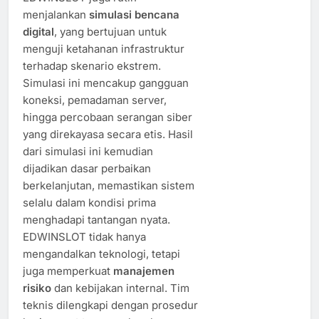
menjalankan
simulasi bencana
digital
, yang bertujuan untuk
menguji ketahanan infrastruktur
terhadap skenario ekstrem.
Simulasi ini mencakup gangguan
koneksi, pemadaman server,
hingga percobaan serangan siber
yang direkayasa secara etis. Hasil
dari simulasi ini kemudian
dijadikan dasar perbaikan
berkelanjutan, memastikan sistem
selalu dalam kondisi prima
menghadapi tantangan nyata.
EDWINSLOT tidak hanya
mengandalkan teknologi, tetapi
juga memperkuat
manajemen
risiko
dan kebijakan internal. Tim
teknis dilengkapi dengan prosedur