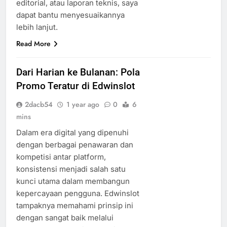
editorial, atau laporan teknis, saya
dapat bantu menyesuaikannya
lebih lanjut.
Read More
Dari Harian ke Bulanan: Pola
Promo Teratur di Edwinslot
2dacb54
1 year ago
0
6
mins
Dalam era digital yang dipenuhi
dengan berbagai penawaran dan
kompetisi antar platform,
konsistensi menjadi salah satu
kunci utama dalam membangun
kepercayaan pengguna. Edwinslot
tampaknya memahami prinsip ini
dengan sangat baik melalui