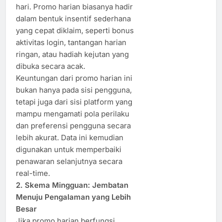
hari. Promo harian biasanya hadir
dalam bentuk insentif sederhana
yang cepat diklaim, seperti bonus
aktivitas login, tantangan harian
ringan, atau hadiah kejutan yang
dibuka secara acak.
Keuntungan dari promo harian ini
bukan hanya pada sisi pengguna,
tetapi juga dari sisi platform yang
mampu mengamati pola perilaku
dan preferensi pengguna secara
lebih akurat. Data ini kemudian
digunakan untuk memperbaiki
penawaran selanjutnya secara
real-time.
2. Skema Mingguan: Jembatan
Menuju Pengalaman yang Lebih
Besar
Jika promo harian berfungsi