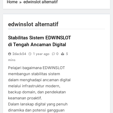
Home
edwinslot alternatif
edwinslot alternatif
Stabilitas Sistem EDWINSLOT
di Tengah Ancaman Digital
2dacb54
1 year ago
0
5
mins
Pelajari bagaimana EDWINSLOT
membangun stabilitas sistem
dalam menghadapi ancaman digital
melalui infrastruktur modern,
backup domain, dan pendekatan
keamanan proaktif.
Dalam lanskap digital yang penuh
dinamika dan potensi gangguan