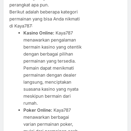
perangkat apa pun.
Berikut adalah beberapa kategori
permainan yang bisa Anda nikmati
di Kaya787:
Kasino Online:
Kaya787
menawarkan pengalaman
bermain kasino yang otentik
dengan berbagai pilihan
permainan yang tersedia.
Pemain dapat menikmati
permainan dengan dealer
langsung, menciptakan
suasana kasino yang nyata
meskipun bermain dari
rumah.
Poker Online:
Kaya787
menawarkan berbagai
varian permainan poker,