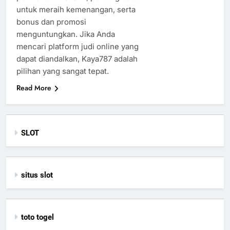
untuk meraih kemenangan, serta
bonus dan promosi
menguntungkan. Jika Anda
mencari platform judi online yang
dapat diandalkan, Kaya787 adalah
pilihan yang sangat tepat.
Read More
SLOT
situs slot
toto togel