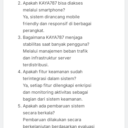
Apakah KAYA787 bisa diakses
melalui smartphone?
Ya, sistem dirancang mobile
friendly dan responsif di berbagai
perangkat.
Bagaimana KAYA787 menjaga
stabilitas saat banyak pengguna?
Melalui manajemen beban trafik
dan infrastruktur server
terdistribusi.
Apakah fitur keamanan sudah
terintegrasi dalam sistem?
Ya, setiap fitur dilengkapi enkripsi
dan monitoring aktivitas sebagai
bagian dari sistem keamanan.
Apakah ada pembaruan sistem
secara berkala?
Pembaruan dilakukan secara
berkelanjutan berdasarkan evaluasi