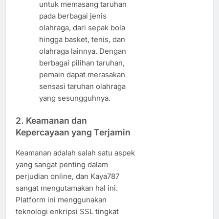
untuk memasang taruhan
pada berbagai jenis
olahraga, dari sepak bola
hingga basket, tenis, dan
olahraga lainnya. Dengan
berbagai pilihan taruhan,
pemain dapat merasakan
sensasi taruhan olahraga
yang sesungguhnya.
2.
Keamanan dan
Kepercayaan yang Terjamin
Keamanan adalah salah satu aspek
yang sangat penting dalam
perjudian online, dan Kaya787
sangat mengutamakan hal ini.
Platform ini menggunakan
teknologi enkripsi SSL tingkat