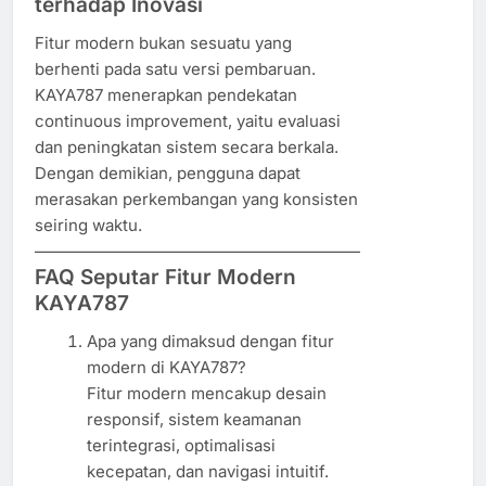
terhadap Inovasi
Fitur modern bukan sesuatu yang
berhenti pada satu versi pembaruan.
KAYA787 menerapkan pendekatan
continuous improvement, yaitu evaluasi
dan peningkatan sistem secara berkala.
Dengan demikian, pengguna dapat
merasakan perkembangan yang konsisten
seiring waktu.
————————————————————
FAQ Seputar Fitur Modern
KAYA787
Apa yang dimaksud dengan fitur
modern di KAYA787?
Fitur modern mencakup desain
responsif, sistem keamanan
terintegrasi, optimalisasi
kecepatan, dan navigasi intuitif.