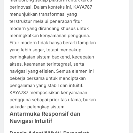
berinovasi. Dalam konteks ini, KAYA787
menunjukkan transformasi yang
terstruktur melalui penerapan fitur
modern yang dirancang khusus untuk
meningkatkan kenyamanan pengguna.
Fitur modern tidak hanya berarti tampilan
yang lebih segar, tetapi mencakup
peningkatan sistem backend, kecepatan
akses, keamanan terintegrasi, serta
navigasi yang efisien. Semua elemen ini
bekerja bersama untuk menciptakan
pengalaman yang stabil dan intuitif.
KAYA787 memposisikan kenyamanan
pengguna sebagai prioritas utama, bukan
sekadar pelengkap sistem.
Antarmuka Responsif dan
Navigasi Intuitif