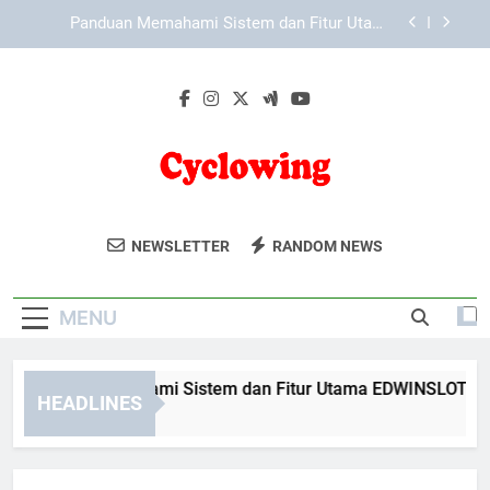
Skip
EDWINSLOT dengan Struktur Menu yang Mudah
to
Dipahami Pengguna
content
LEBAH4D dengan Struktur Menu yang Mudah
Dipahami Pengguna
Panduan Memahami Sistem dan Fitur Utama
EDWINSLOT
Panduan Memahami Sistem dan Fitur Utama
LEBAH4D secara Lengkap
Cyclowing
EDWINSLOT dengan Struktur Menu yang Mudah
Temukan Tips Bersepeda Dan Kesehatan
Dipahami Pengguna
NEWSLETTER
RANDOM NEWS
Dari Cyclowing. Untuk Gaya Hidup Sehat
LEBAH4D dengan Struktur Menu yang Mudah
Dipahami Pengguna
Dan Aktif.
MENU
anduan Memahami Sistem dan Fitur Utama EDWINSLOT
HEADLINES
Weeks Ago