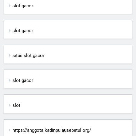
slot gacor
slot gacor
situs slot gacor
slot gacor
slot
https://anggota.kadinpulausebetul.org/