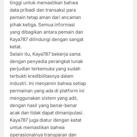
tinggi untuk memastikan bahwa
data pribadi dan transaksi para
pemain tetap aman dari ancaman
pihak ketiga. Semua informasi
yang dibagikan antara pemain dan
Kaya787 dilindungi dengan sangat
ketat.
Selain itu, Kaya787 bekerja sama
dengan penyedia perangkat lunak
perjudian terkemuka yang sudah
terbukti kredibilitasnya dalam
industri. Ini menjamin bahwa setiap
permainan yang ada di platform ini
menggunakan sistem yang adil,
dengan hasil yang benar-benar
acak dan tidak dapat dimanipulasi.
Kaya787 juga diatur dengan ketat
untuk memastikan bahwa
operasionalnya transparan dan