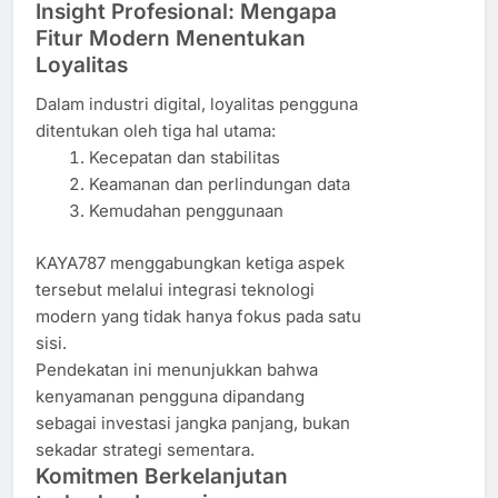
Insight Profesional: Mengapa
Fitur Modern Menentukan
Loyalitas
Dalam industri digital, loyalitas pengguna
ditentukan oleh tiga hal utama:
Kecepatan dan stabilitas
Keamanan dan perlindungan data
Kemudahan penggunaan
KAYA787 menggabungkan ketiga aspek
tersebut melalui integrasi teknologi
modern yang tidak hanya fokus pada satu
sisi.
Pendekatan ini menunjukkan bahwa
kenyamanan pengguna dipandang
sebagai investasi jangka panjang, bukan
sekadar strategi sementara.
Komitmen Berkelanjutan