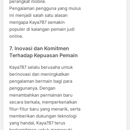
perangkat mobile.
Pengalaman pengguna yang mulus
ini menjadi salah satu alasan
mengapa Kaya787 semakin
populer di kalangan pemain judi
online.
7.
Inovasi dan Komitmen
Terhadap Kepuasan Pemain
Kaya787 selalu berusaha untuk
berinovasi dan meningkatkan
pengalaman bermain bagi para
penggunanya. Dengan
menambahkan permainan baru
secara berkala, memperkenalkan
fitur-fitur baru yang menarik, serta
memberikan dukungan teknologi
yang handal, Kaya787 terus
berkomitmen untuk memenuhi