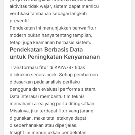
aktivitas tidak wajar, sistem dapat memicu
verifikasi tambahan sebagai langkah
preventif.
Pendekatan ini menunjukkan bahwa fitur
modern bukan hanya tentang tampilan,
tetapi juga keamanan berbasis sistem.
Pendekatan Berbasis Data
untuk Peningkatan Kenyamanan
Transformasi fitur di KAYA787 tidak
dilakukan secara acak. Setiap pembaruan
didasarkan pada analisis perilaku
pengguna dan evaluasi performa sistem.
Data interaksi membantu tim teknis
memahami area yang perlu ditingkatkan.
Misalnya, jika terdapat fitur yang jarang
digunakan, maka tata letaknya dapat
disederhanakan atau diperjelas.
Insight ini menunjukkan pendekatan