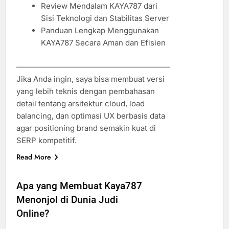
Review Mendalam KAYA787 dari
Sisi Teknologi dan Stabilitas Server
Panduan Lengkap Menggunakan
KAYA787 Secara Aman dan Efisien
————————————————————
Jika Anda ingin, saya bisa membuat versi
yang lebih teknis dengan pembahasan
detail tentang arsitektur cloud, load
balancing, dan optimasi UX berbasis data
agar positioning brand semakin kuat di
SERP kompetitif.
Read More
Apa yang Membuat Kaya787
Menonjol di Dunia Judi
Online?