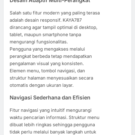
Desain Adaptif Multi-Perangkat
Salah satu fitur modern yang paling terasa
adalah desain responsif. KAYA787
dirancang agar tampil optimal di desktop,
tablet, maupun smartphone tanpa
mengurangi fungsionalitas.
Pengguna yang mengakses melalui
perangkat berbeda tetap mendapatkan
pengalaman visual yang konsisten.
Elemen menu, tombol navigasi, dan
struktur halaman menyesuaikan secara
otomatis dengan ukuran layar.
Navigasi Sederhana dan Efisien
Fitur navigasi yang intuitif mengurangi
waktu pencarian informasi. Struktur menu
dibuat lebih ringkas sehingga pengguna
tidak perlu melalui banyak langkah untuk