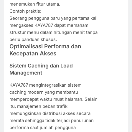
menemukan fitur utama.
Contoh praktis:
Seorang pengguna baru yang pertama kali
mengakses KAYA787 dapat memahami
struktur menu dalam hitungan menit tanpa
perlu panduan khusus.
Optimalisasi Performa dan
Kecepatan Akses
Sistem Caching dan Load
Management
KAYA787 mengintegrasikan sistem
caching modern yang membantu
mempercepat waktu muat halaman. Selain
itu, manajemen beban trafik
memungkinkan distribusi akses secara
merata sehingga tidak terjadi penurunan
performa saat jumlah pengguna