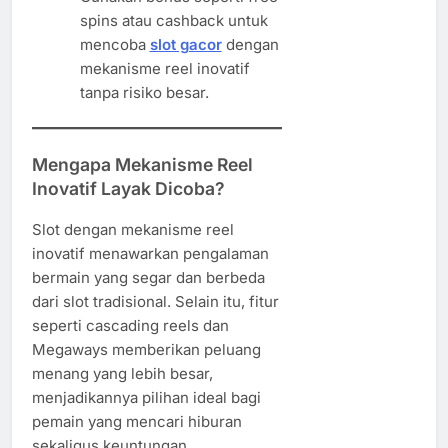
spins atau cashback untuk
mencoba
slot gacor
dengan
mekanisme reel inovatif
tanpa risiko besar.
Mengapa Mekanisme Reel
Inovatif Layak Dicoba?
Slot dengan mekanisme reel
inovatif menawarkan pengalaman
bermain yang segar dan berbeda
dari slot tradisional. Selain itu, fitur
seperti cascading reels dan
Megaways memberikan peluang
menang yang lebih besar,
menjadikannya pilihan ideal bagi
pemain yang mencari hiburan
sekaligus keuntungan.