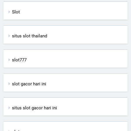
Slot
situs slot thailand
slot777
slot gacor hari ini
situs slot gacor hari ini