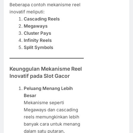
Beberapa contoh mekanisme reel
inovatif meliputi:
Cascading Reels
Megaways
Cluster Pays
Infinity Reels
Split Symbols
Keunggulan Mekanisme Reel
Inovatif pada Slot Gacor
Peluang Menang Lebih
Besar
Mekanisme seperti
Megaways dan cascading
reels memungkinkan lebih
banyak cara untuk menang
dalam satu putaran,