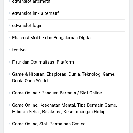
edwinslot alternatif
edwinslot link alternatif
edwinslot login
Efisiensi Mobile dan Pengalaman Digital
festival
Fitur dan Optimalisasi Platform
Game & Hiburan, Eksplorasi Dunia, Teknologi Game,
Dunia Open-World
Game Online / Panduan Bermain / Slot Online
Game Online, Kesehatan Mental, Tips Bermain Game,
Hiburan Sehat, Relaksasi, Keseimbangan Hidup
Game Online, Slot, Permainan Casino