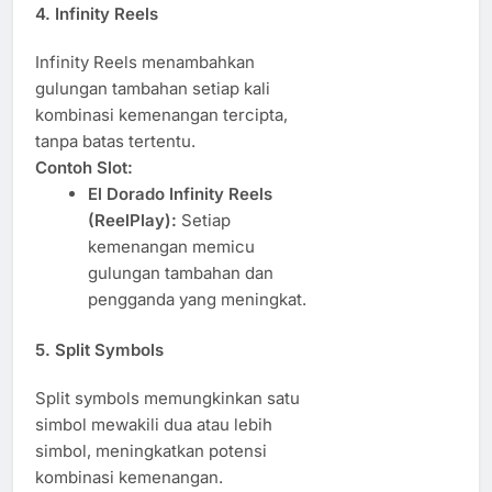
4.
Infinity Reels
Infinity Reels menambahkan
gulungan tambahan setiap kali
kombinasi kemenangan tercipta,
tanpa batas tertentu.
Contoh Slot:
El Dorado Infinity Reels
(ReelPlay):
Setiap
kemenangan memicu
gulungan tambahan dan
pengganda yang meningkat.
5.
Split Symbols
Split symbols memungkinkan satu
simbol mewakili dua atau lebih
simbol, meningkatkan potensi
kombinasi kemenangan.