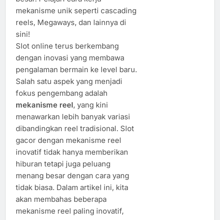
mekanisme unik seperti cascading
reels, Megaways, dan lainnya di
sini!
Slot online terus berkembang
dengan inovasi yang membawa
pengalaman bermain ke level baru.
Salah satu aspek yang menjadi
fokus pengembang adalah
mekanisme reel
, yang kini
menawarkan lebih banyak variasi
dibandingkan reel tradisional. Slot
gacor dengan mekanisme reel
inovatif tidak hanya memberikan
hiburan tetapi juga peluang
menang besar dengan cara yang
tidak biasa. Dalam artikel ini, kita
akan membahas beberapa
mekanisme reel paling inovatif,