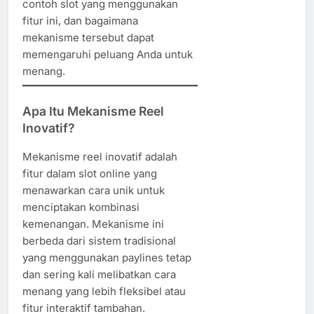
contoh slot yang menggunakan
fitur ini, dan bagaimana
mekanisme tersebut dapat
memengaruhi peluang Anda untuk
menang.
Apa Itu Mekanisme Reel
Inovatif?
Mekanisme reel inovatif adalah
fitur dalam slot online yang
menawarkan cara unik untuk
menciptakan kombinasi
kemenangan. Mekanisme ini
berbeda dari sistem tradisional
yang menggunakan paylines tetap
dan sering kali melibatkan cara
menang yang lebih fleksibel atau
fitur interaktif tambahan.