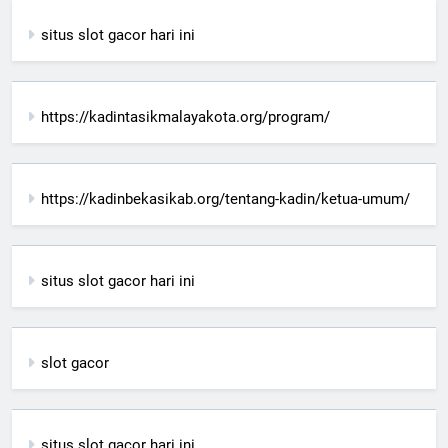
situs slot gacor hari ini
https://kadintasikmalayakota.org/program/
https://kadinbekasikab.org/tentang-kadin/ketua-umum/
situs slot gacor hari ini
slot gacor
situs slot gacor hari ini