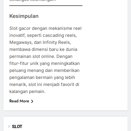
Kesimpulan
Slot gacor dengan mekanisme reel
inovatif, seperti cascading reels,
Megaways, dan Infinity Reels,
membawa dimensi baru ke dunia
permainan slot online. Dengan
fitur-fitur unik yang meningkatkan
peluang menang dan memberikan
pengalaman bermain yang lebih
menarik, slot ini menjadi favorit di
kalangan pemain.
Read More
SLOT