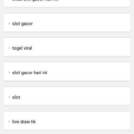
slot gacor
togel viral
slot gacor hari ini
slot
live draw hk