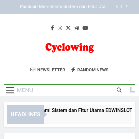
Skip
EDWINSLOT dengan Struktur Menu yang Mudah
to
Dipahami Pengguna
content
LEBAH4D dengan Struktur Menu yang Mudah
Dipahami Pengguna
Panduan Memahami Sistem dan Fitur Utama
EDWINSLOT
Panduan Memahami Sistem dan Fitur Utama
LEBAH4D secara Lengkap
Cyclowing
EDWINSLOT dengan Struktur Menu yang Mudah
Temukan Tips Bersepeda Dan Kesehatan
Dipahami Pengguna
NEWSLETTER
RANDOM NEWS
Dari Cyclowing. Untuk Gaya Hidup Sehat
LEBAH4D dengan Struktur Menu yang Mudah
Dipahami Pengguna
Dan Aktif.
MENU
anduan Memahami Sistem dan Fitur Utama EDWINSLOT
HEADLINES
Weeks Ago