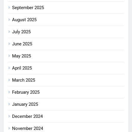
September 2025
August 2025
July 2025
June 2025
May 2025
April 2025
March 2025
February 2025
January 2025
December 2024
November 2024