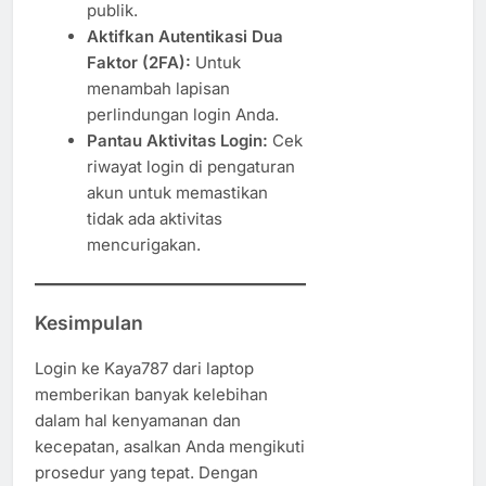
publik.
Aktifkan Autentikasi Dua
Faktor (2FA):
Untuk
menambah lapisan
perlindungan login Anda.
Pantau Aktivitas Login:
Cek
riwayat login di pengaturan
akun untuk memastikan
tidak ada aktivitas
mencurigakan.
Kesimpulan
Login ke Kaya787 dari laptop
memberikan banyak kelebihan
dalam hal kenyamanan dan
kecepatan, asalkan Anda mengikuti
prosedur yang tepat. Dengan