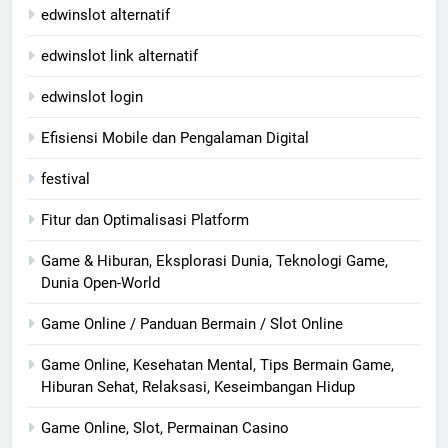
edwinslot alternatif
edwinslot link alternatif
edwinslot login
Efisiensi Mobile dan Pengalaman Digital
festival
Fitur dan Optimalisasi Platform
Game & Hiburan, Eksplorasi Dunia, Teknologi Game,
Dunia Open-World
Game Online / Panduan Bermain / Slot Online
Game Online, Kesehatan Mental, Tips Bermain Game,
Hiburan Sehat, Relaksasi, Keseimbangan Hidup
Game Online, Slot, Permainan Casino