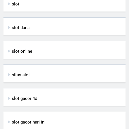
slot
slot dana
slot online
situs slot
slot gacor 4d
slot gacor hari ini