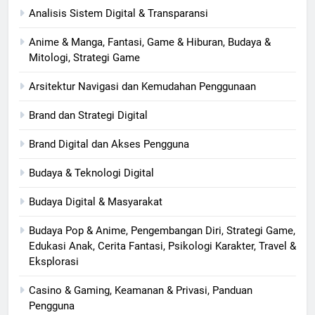
Analisis Sistem Digital & Transparansi
Anime & Manga, Fantasi, Game & Hiburan, Budaya &
Mitologi, Strategi Game
Arsitektur Navigasi dan Kemudahan Penggunaan
Brand dan Strategi Digital
Brand Digital dan Akses Pengguna
Budaya & Teknologi Digital
Budaya Digital & Masyarakat
Budaya Pop & Anime, Pengembangan Diri, Strategi Game,
Edukasi Anak, Cerita Fantasi, Psikologi Karakter, Travel &
Eksplorasi
Casino & Gaming, Keamanan & Privasi, Panduan
Pengguna