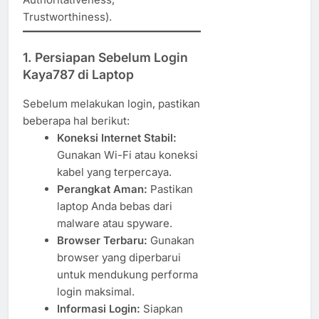
Trustworthiness).
1. Persiapan Sebelum Login
Kaya787 di Laptop
Sebelum melakukan login, pastikan
beberapa hal berikut:
Koneksi Internet Stabil:
Gunakan Wi-Fi atau koneksi
kabel yang terpercaya.
Perangkat Aman:
Pastikan
laptop Anda bebas dari
malware atau spyware.
Browser Terbaru:
Gunakan
browser yang diperbarui
untuk mendukung performa
login maksimal.
Informasi Login:
Siapkan