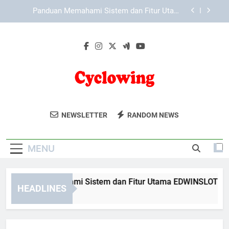
Skip
EDWINSLOT dengan Struktur Menu yang Mudah
to
Dipahami Pengguna
content
LEBAH4D dengan Struktur Menu yang Mudah
Dipahami Pengguna
Panduan Memahami Sistem dan Fitur Utama
EDWINSLOT
Panduan Memahami Sistem dan Fitur Utama
LEBAH4D secara Lengkap
Cyclowing
EDWINSLOT dengan Struktur Menu yang Mudah
Temukan Tips Bersepeda Dan Kesehatan
Dipahami Pengguna
NEWSLETTER
RANDOM NEWS
Dari Cyclowing. Untuk Gaya Hidup Sehat
LEBAH4D dengan Struktur Menu yang Mudah
Dipahami Pengguna
Dan Aktif.
MENU
anduan Memahami Sistem dan Fitur Utama EDWINSLOT
HEADLINES
Weeks Ago