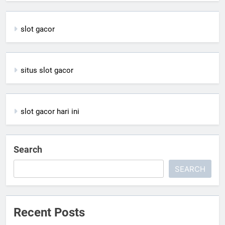
slot gacor
situs slot gacor
slot gacor hari ini
Search
SEARCH
Recent Posts