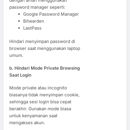
dengan aman menggunakan
password manager seperti:
Google Password Manager
Bitwarden
LastPass
Hindari menyimpan password di
browser saat menggunakan laptop
umum.
b. Hindari Mode Private Browsing
Saat Login
Mode private atau incognito
biasanya tidak menyimpan cookie,
sehingga sesi login bisa cepat
berakhir. Gunakan mode biasa
untuk kenyamanan saat
mengakses akun.