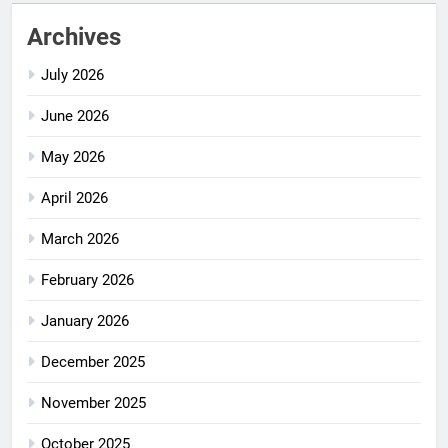
Archives
July 2026
June 2026
May 2026
April 2026
March 2026
February 2026
January 2026
December 2025
November 2025
October 2025