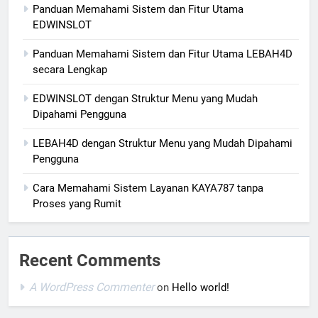
Panduan Memahami Sistem dan Fitur Utama
EDWINSLOT
Panduan Memahami Sistem dan Fitur Utama LEBAH4D
secara Lengkap
EDWINSLOT dengan Struktur Menu yang Mudah
Dipahami Pengguna
LEBAH4D dengan Struktur Menu yang Mudah Dipahami
Pengguna
Cara Memahami Sistem Layanan KAYA787 tanpa
Proses yang Rumit
Recent Comments
A WordPress Commenter
on
Hello world!