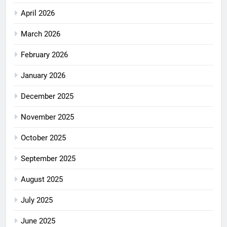
April 2026
March 2026
February 2026
January 2026
December 2025
November 2025
October 2025
September 2025
August 2025
July 2025
June 2025