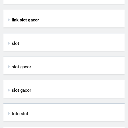
link slot gacor
slot
slot gacor
slot gacor
toto slot