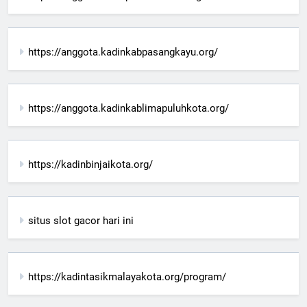
https://anggota.kadinkabpasangkayu.org/
https://anggota.kadinkablimapuluhkota.org/
https://kadinbinjaikota.org/
situs slot gacor hari ini
https://kadintasikmalayakota.org/program/