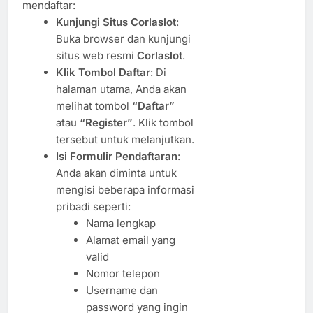
mendaftar:
Kunjungi Situs Corlaslot
:
Buka browser dan kunjungi
situs web resmi
Corlaslot
.
Klik Tombol Daftar
: Di
halaman utama, Anda akan
melihat tombol
“Daftar”
atau
“Register”
. Klik tombol
tersebut untuk melanjutkan.
Isi Formulir Pendaftaran
:
Anda akan diminta untuk
mengisi beberapa informasi
pribadi seperti:
Nama lengkap
Alamat email yang
valid
Nomor telepon
Username dan
password yang ingin