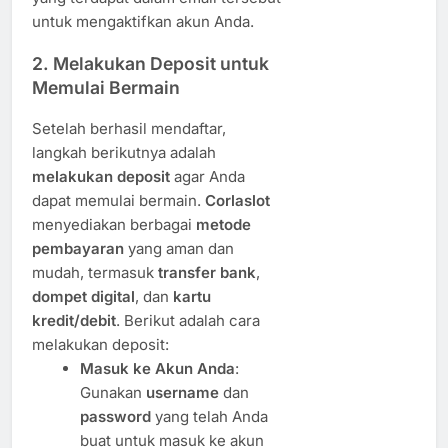
untuk mengaktifkan akun Anda.
2.
Melakukan Deposit untuk
Memulai Bermain
Setelah berhasil mendaftar,
langkah berikutnya adalah
melakukan deposit
agar Anda
dapat memulai bermain.
Corlaslot
menyediakan berbagai
metode
pembayaran
yang aman dan
mudah, termasuk
transfer bank
,
dompet digital
, dan
kartu
kredit/debit
. Berikut adalah cara
melakukan deposit:
Masuk ke Akun Anda
:
Gunakan
username
dan
password
yang telah Anda
buat untuk masuk ke akun