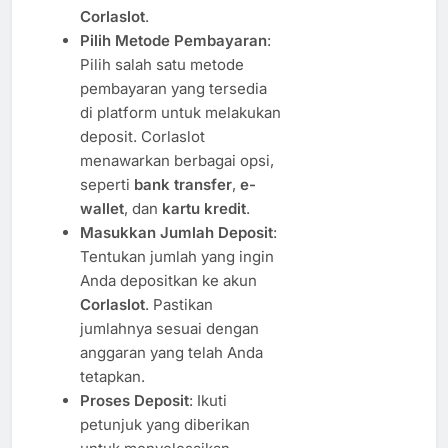
Corlaslot
.
Pilih Metode Pembayaran
:
Pilih salah satu metode
pembayaran yang tersedia
di platform untuk melakukan
deposit. Corlaslot
menawarkan berbagai opsi,
seperti
bank transfer
,
e-
wallet
, dan
kartu kredit
.
Masukkan Jumlah Deposit
:
Tentukan jumlah yang ingin
Anda depositkan ke akun
Corlaslot
. Pastikan
jumlahnya sesuai dengan
anggaran yang telah Anda
tetapkan.
Proses Deposit
: Ikuti
petunjuk yang diberikan