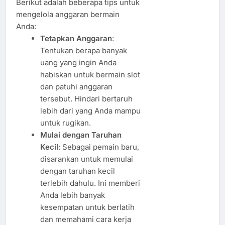
Berikut adalah beberapa tips untuk
mengelola anggaran bermain
Anda:
Tetapkan Anggaran
:
Tentukan berapa banyak
uang yang ingin Anda
habiskan untuk bermain slot
dan patuhi anggaran
tersebut. Hindari bertaruh
lebih dari yang Anda mampu
untuk rugikan.
Mulai dengan Taruhan
Kecil
: Sebagai pemain baru,
disarankan untuk memulai
dengan taruhan kecil
terlebih dahulu. Ini memberi
Anda lebih banyak
kesempatan untuk berlatih
dan memahami cara kerja