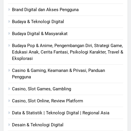
Brand Digital dan Akses Pengguna
Budaya & Teknologi Digital
Budaya Digital & Masyarakat
Budaya Pop & Anime, Pengembangan Diri, Strategi Game,
Edukasi Anak, Cerita Fantasi, Psikologi Karakter, Travel &
Eksplorasi
Casino & Gaming, Keamanan & Privasi, Panduan
Pengguna
Casino, Slot Games, Gambling
Casino, Slot Online, Review Platform
Data & Statistik | Teknologi Digital | Regional Asia
Desain & Teknologi Digital