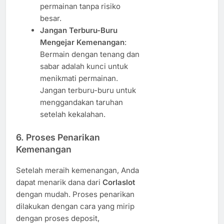
permainan tanpa risiko
besar.
Jangan Terburu-Buru
Mengejar Kemenangan
:
Bermain dengan tenang dan
sabar adalah kunci untuk
menikmati permainan.
Jangan terburu-buru untuk
menggandakan taruhan
setelah kekalahan.
6.
Proses Penarikan
Kemenangan
Setelah meraih kemenangan, Anda
dapat menarik dana dari
Corlaslot
dengan mudah. Proses penarikan
dilakukan dengan cara yang mirip
dengan proses deposit,