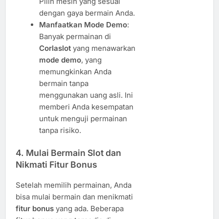
Pilih mesin yang sesuai
dengan gaya bermain Anda.
Manfaatkan Mode Demo
:
Banyak permainan di
Corlaslot
yang menawarkan
mode demo
, yang
memungkinkan Anda
bermain tanpa
menggunakan uang asli. Ini
memberi Anda kesempatan
untuk menguji permainan
tanpa risiko.
4.
Mulai Bermain Slot dan
Nikmati Fitur Bonus
Setelah memilih permainan, Anda
bisa mulai bermain dan menikmati
fitur bonus
yang ada. Beberapa