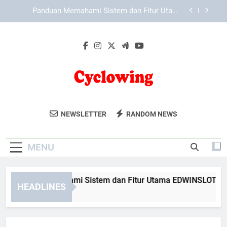
Skip
EDWINSLOT dengan Struktur Menu yang Mudah
to
Dipahami Pengguna
content
LEBAH4D dengan Struktur Menu yang Mudah
Dipahami Pengguna
Panduan Memahami Sistem dan Fitur Utama
EDWINSLOT
Panduan Memahami Sistem dan Fitur Utama
LEBAH4D secara Lengkap
Cyclowing
EDWINSLOT dengan Struktur Menu yang Mudah
Temukan Tips Bersepeda Dan Kesehatan
Dipahami Pengguna
NEWSLETTER
RANDOM NEWS
Dari Cyclowing. Untuk Gaya Hidup Sehat
LEBAH4D dengan Struktur Menu yang Mudah
Dipahami Pengguna
Dan Aktif.
MENU
anduan Memahami Sistem dan Fitur Utama EDWINSLOT
HEADLINES
Weeks Ago