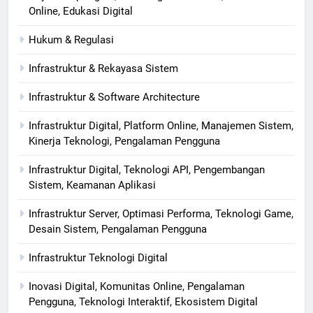
Online, Edukasi Digital
Hukum & Regulasi
Infrastruktur & Rekayasa Sistem
Infrastruktur & Software Architecture
Infrastruktur Digital, Platform Online, Manajemen Sistem,
Kinerja Teknologi, Pengalaman Pengguna
Infrastruktur Digital, Teknologi API, Pengembangan
Sistem, Keamanan Aplikasi
Infrastruktur Server, Optimasi Performa, Teknologi Game,
Desain Sistem, Pengalaman Pengguna
Infrastruktur Teknologi Digital
Inovasi Digital, Komunitas Online, Pengalaman
Pengguna, Teknologi Interaktif, Ekosistem Digital