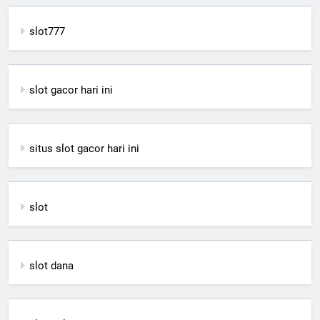
slot777
slot gacor hari ini
situs slot gacor hari ini
slot
slot dana