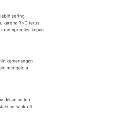
lebih sering
n, karena RNG terus
tuk memprediksi kapan
amin kemenangan
ain mengelola
a dalam setiap
tabilan bankroll