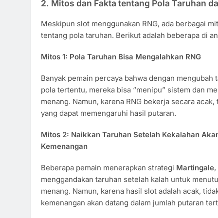
2. Mitos dan Fakta tentang Pola Taruhan da
Meskipun slot menggunakan RNG, ada berbagai mi
tentang pola taruhan. Berikut adalah beberapa di an
Mitos 1: Pola Taruhan Bisa Mengalahkan RNG
Banyak pemain percaya bahwa dengan mengubah t
pola tertentu, mereka bisa “menipu” sistem dan m
menang. Namun, karena RNG bekerja secara acak, t
yang dapat memengaruhi hasil putaran.
Mitos 2: Naikkan Taruhan Setelah Kekalahan Ak
Kemenangan
Beberapa pemain menerapkan strategi
Martingale
,
menggandakan taruhan setelah kalah untuk menutu
menang. Namun, karena hasil slot adalah acak, tid
kemenangan akan datang dalam jumlah putaran tert