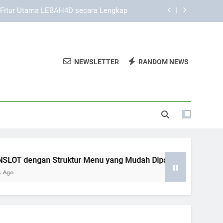
Fitur Utama LEBAH4D secara Lengkap
 Menu yang Mudah Dipahami Pengguna
 Menu yang Mudah Dipahami Pengguna
NEWSLETTER
RANDOM NEWS
 Sistem dan Fitur Utama EDWINSLOT
p Sehat Dan Aktif.
Fitur Utama LEBAH4D secara Lengkap
 Menu yang Mudah Dipahami Pengguna
 Menu yang Mudah Dipahami Pengguna
n Struktur Menu yang Mudah Dipahami Pengguna
LEBA
3 Wee