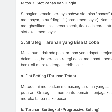
Mitos 3: Slot Panas dan Dingin
Sebagian pemain percaya bahwa slot bisa “panas” (
membayar) atau “dingin” (jarang membayar). Namu
menghasilkan hasil secara acak, tidak ada cara un
slot akan membayar.
3. Strategi Taruhan yang Bisa Dicoba
Meskipun tidak ada pola taruhan yang dapat menj
dalam slot, beberapa strategi dapat membantu pem
bankroll mereka dengan lebih baik:
a. Flat Betting (Taruhan Tetap)
Metode ini melibatkan memasang taruhan yang sam
putaran. Strategi ini membantu pemain menjaga kes
mereka tanpa risiko besar.
b. Taruhan Bertingkat (Progressive Betting)