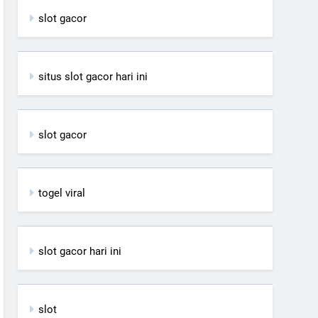
slot gacor
situs slot gacor hari ini
slot gacor
togel viral
slot gacor hari ini
slot