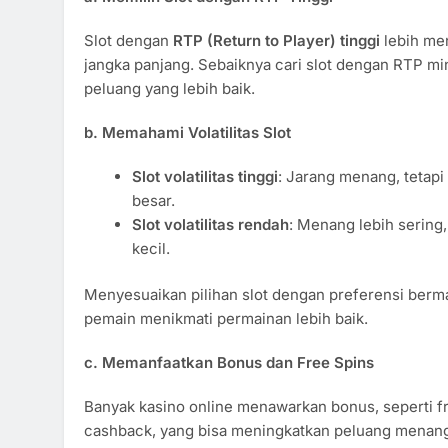
Slot dengan
RTP (Return to Player) tinggi
lebih me
jangka panjang. Sebaiknya cari slot dengan RTP m
peluang yang lebih baik.
b. Memahami Volatilitas Slot
Slot volatilitas tinggi
: Jarang menang, tetapi
besar.
Slot volatilitas rendah
: Menang lebih sering,
kecil.
Menyesuaikan pilihan slot dengan preferensi ber
pemain menikmati permainan lebih baik.
c. Memanfaatkan Bonus dan Free Spins
Banyak kasino online menawarkan bonus, seperti f
cashback, yang bisa meningkatkan peluang menang