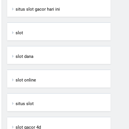
situs slot gacor hari ini
slot
slot dana
slot online
situs slot
slot gacor 4d