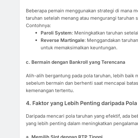
Beberapa pemain menggunakan strategi di mana m
taruhan setelah menang atau mengurangi taruhan se
Contohnya:
Paroli System
: Meningkatkan taruhan setel
Reverse Martingale
: Menggandakan taruhan
untuk memaksimalkan keuntungan.
c. Bermain dengan Bankroll yang Terencana
Alih-alih bergantung pada pola taruhan, lebih bai
sebelum bermain dan berhenti saat mencapai batas
kemenangan tertentu.
4. Faktor yang Lebih Penting daripada Pol
Daripada mencari pola taruhan yang efektif, ada beb
yang lebih penting dalam meningkatkan pengalaman
a. Memilih Slot dengan RTP Tinggi