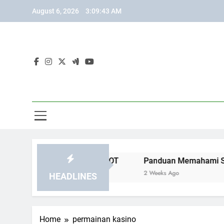
Skip
August 6, 2026
3:09:44 AM
to
content
Cyc
Temukan T
ur Utama EDWINSLOT
Panduan Memahami Sistem dan F
2 Weeks Ago
HEADLINES
Home
permainan kasino