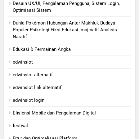
Desain UX/UI, Pengalaman Pengguna, Sistem Login,
Optimisasi Sistem
Dunia Pokémon Hubungan Antar Makhluk Budaya
Populer Psikologi Fiksi Edukasi Imajinatif Analisis
Naratif
Edukasi & Permainan Angka
edwinslot
edwinslot alternatif
edwinslot link alternatif
edwinslot login
Efisiensi Mobile dan Pengalaman Digital
festival
Fitur dan Optimalisasi Platform