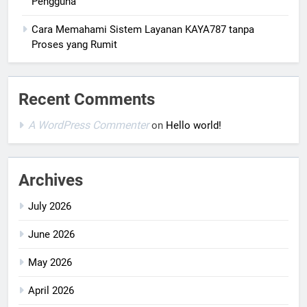
Pengguna
Cara Memahami Sistem Layanan KAYA787 tanpa
Proses yang Rumit
Recent Comments
A WordPress Commenter
on
Hello world!
Archives
July 2026
June 2026
May 2026
April 2026