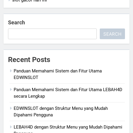
Search
SEARCH
Recent Posts
Panduan Memahami Sistem dan Fitur Utama
EDWINSLOT
Panduan Memahami Sistem dan Fitur Utama LEBAH4D
secara Lengkap
EDWINSLOT dengan Struktur Menu yang Mudah
Dipahami Pengguna
LEBAH4D dengan Struktur Menu yang Mudah Dipahami