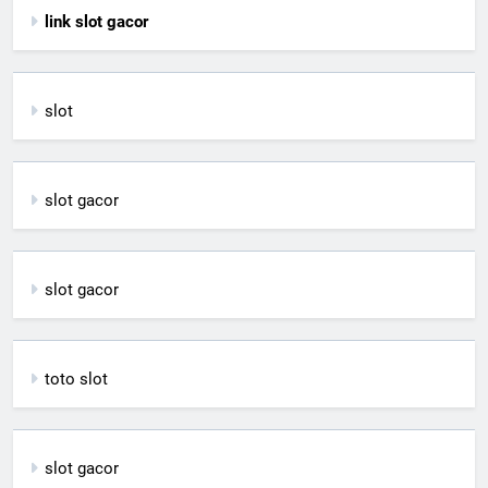
link slot gacor
slot
slot gacor
slot gacor
toto slot
slot gacor