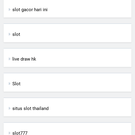
slot gacor hari ini
slot
live draw hk
Slot
situs slot thailand
slot777