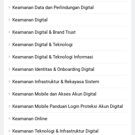
Keamanan Data dan Perlindungan Digital
Keamanan Digital
Keamanan Digital & Brand Trust
Keamanan Digital & Teknologi
Keamanan Digital & Teknologi Informasi
Keamanan Identitas & Onboarding Digital
Keamanan Infrastruktur & Rekayasa Sistem
Keamanan Mobile dan Akses Akun Digital
Keamanan Mobile Panduan Login Proteksi Akun Digital
Keamanan Online
Keamanan Teknologi & Infrastruktur Digital