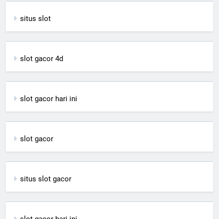
situs slot
slot gacor 4d
slot gacor hari ini
slot gacor
situs slot gacor
slot gacor hari ini