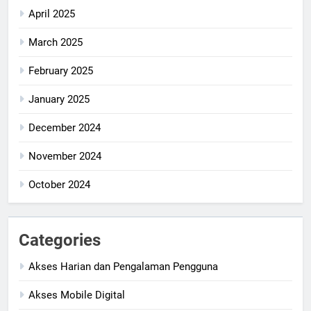
April 2025
March 2025
February 2025
January 2025
December 2024
November 2024
October 2024
Categories
Akses Harian dan Pengalaman Pengguna
Akses Mobile Digital