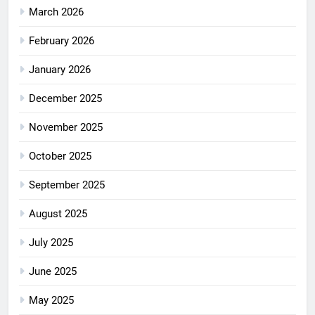
March 2026
February 2026
January 2026
December 2025
November 2025
October 2025
September 2025
August 2025
July 2025
June 2025
May 2025