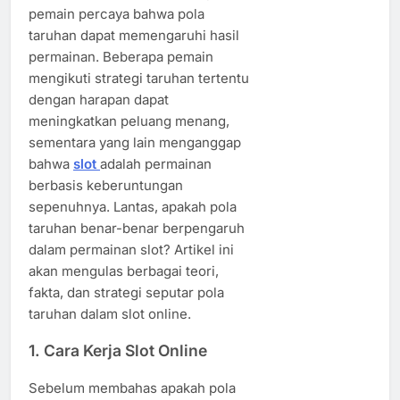
pemain percaya bahwa pola
taruhan dapat memengaruhi hasil
permainan. Beberapa pemain
mengikuti strategi taruhan tertentu
dengan harapan dapat
meningkatkan peluang menang,
sementara yang lain menganggap
bahwa
slot
adalah permainan
berbasis keberuntungan
sepenuhnya. Lantas, apakah pola
taruhan benar-benar berpengaruh
dalam permainan slot? Artikel ini
akan mengulas berbagai teori,
fakta, dan strategi seputar pola
taruhan dalam slot online.
1. Cara Kerja Slot Online
Sebelum membahas apakah pola