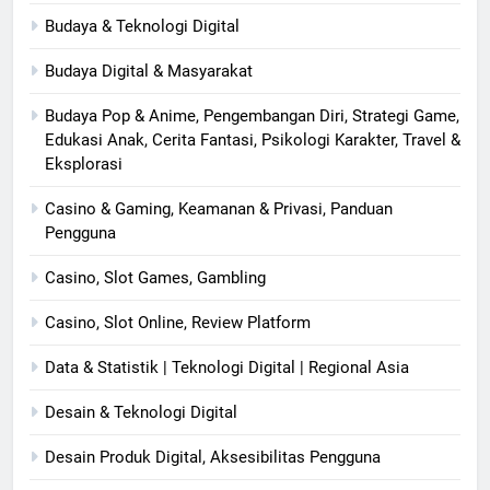
Budaya & Teknologi Digital
Budaya Digital & Masyarakat
Budaya Pop & Anime, Pengembangan Diri, Strategi Game,
Edukasi Anak, Cerita Fantasi, Psikologi Karakter, Travel &
Eksplorasi
Casino & Gaming, Keamanan & Privasi, Panduan
Pengguna
Casino, Slot Games, Gambling
Casino, Slot Online, Review Platform
Data & Statistik | Teknologi Digital | Regional Asia
Desain & Teknologi Digital
Desain Produk Digital, Aksesibilitas Pengguna