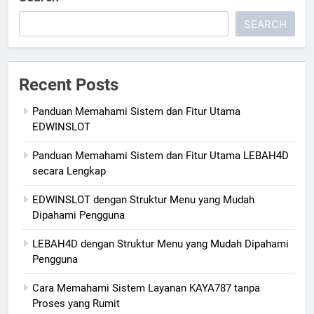
SEARCH
Recent Posts
Panduan Memahami Sistem dan Fitur Utama
EDWINSLOT
Panduan Memahami Sistem dan Fitur Utama LEBAH4D
secara Lengkap
EDWINSLOT dengan Struktur Menu yang Mudah
Dipahami Pengguna
LEBAH4D dengan Struktur Menu yang Mudah Dipahami
Pengguna
Cara Memahami Sistem Layanan KAYA787 tanpa
Proses yang Rumit