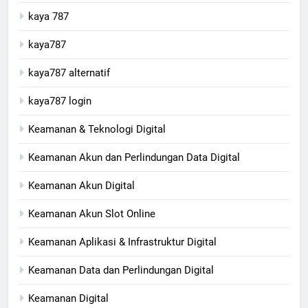
kaya 787
kaya787
kaya787 alternatif
kaya787 login
Keamanan & Teknologi Digital
Keamanan Akun dan Perlindungan Data Digital
Keamanan Akun Digital
Keamanan Akun Slot Online
Keamanan Aplikasi & Infrastruktur Digital
Keamanan Data dan Perlindungan Digital
Keamanan Digital