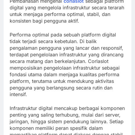
Pembahasan mengenai
corlaslot
sebagai platform
digital yang mengelola infrastruktur secara terarah
untuk menjaga performa optimal, stabil, dan
konsisten bagi pengguna aktif.
Performa optimal pada sebuah platform digital
tidak terjadi secara kebetulan. Di balik
pengalaman pengguna yang lancar dan responsif,
terdapat pengelolaan infrastruktur yang dirancang
secara matang dan berkelanjutan. Corlaslot
memposisikan pengelolaan infrastruktur sebagai
fondasi utama dalam menjaga kualitas performa
platform, terutama untuk mendukung aktivitas
pengguna yang berlangsung secara rutin dan
intensif.
Infrastruktur digital mencakup berbagai komponen
penting yang saling terhubung, mulai dari server,
jaringan, hingga sistem pendukung lainnya. Setiap
komponen memiliki peran spesifik dalam
memastikan platform dapat diakses dengan stabil