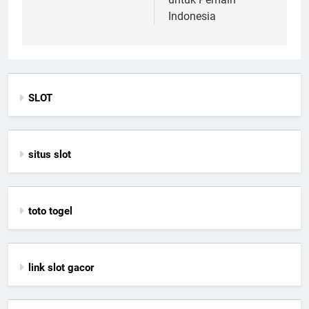
Indonesia
SLOT
situs slot
toto togel
link slot gacor