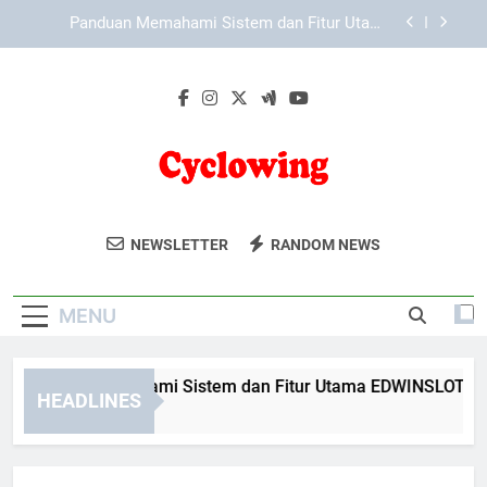
Skip
EDWINSLOT dengan Struktur Menu yang Mudah
to
Dipahami Pengguna
content
LEBAH4D dengan Struktur Menu yang Mudah
Dipahami Pengguna
Panduan Memahami Sistem dan Fitur Utama
EDWINSLOT
Panduan Memahami Sistem dan Fitur Utama
LEBAH4D secara Lengkap
Cyclowing
EDWINSLOT dengan Struktur Menu yang Mudah
Temukan Tips Bersepeda Dan Kesehatan
Dipahami Pengguna
NEWSLETTER
RANDOM NEWS
Dari Cyclowing. Untuk Gaya Hidup Sehat
LEBAH4D dengan Struktur Menu yang Mudah
Dipahami Pengguna
Dan Aktif.
MENU
anduan Memahami Sistem dan Fitur Utama EDWINSLOT
HEADLINES
Weeks Ago