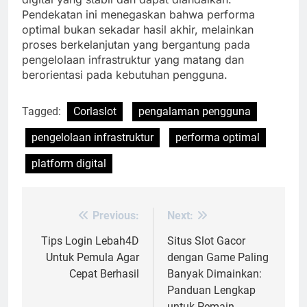
Pendekatan ini menegaskan bahwa performa
optimal bukan sekadar hasil akhir, melainkan
proses berkelanjutan yang bergantung pada
pengelolaan infrastruktur yang matang dan
berorientasi pada kebutuhan pengguna.
Tagged:
Corlaslot
pengalaman pengguna
pengelolaan infrastruktur
performa optimal
platform digital
Previous:
Next:
Post
navigation
Tips Login Lebah4D
Situs Slot Gacor
Untuk Pemula Agar
dengan Game Paling
Cepat Berhasil
Banyak Dimainkan:
Panduan Lengkap
untuk Pemain