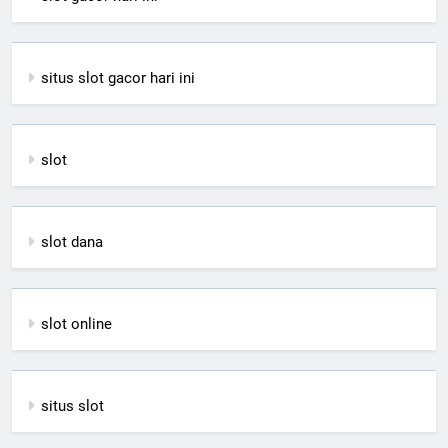
situs slot gacor hari ini
slot
slot dana
slot online
situs slot