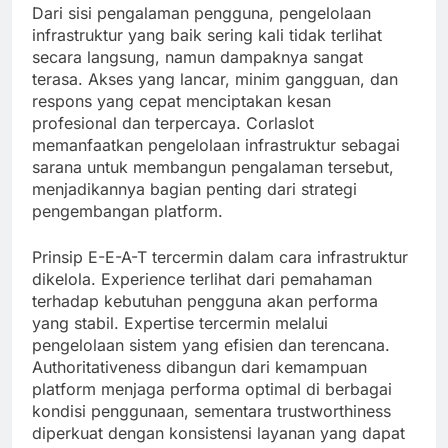
Dari sisi pengalaman pengguna, pengelolaan
infrastruktur yang baik sering kali tidak terlihat
secara langsung, namun dampaknya sangat
terasa. Akses yang lancar, minim gangguan, dan
respons yang cepat menciptakan kesan
profesional dan terpercaya. Corlaslot
memanfaatkan pengelolaan infrastruktur sebagai
sarana untuk membangun pengalaman tersebut,
menjadikannya bagian penting dari strategi
pengembangan platform.
Prinsip E-E-A-T tercermin dalam cara infrastruktur
dikelola. Experience terlihat dari pemahaman
terhadap kebutuhan pengguna akan performa
yang stabil. Expertise tercermin melalui
pengelolaan sistem yang efisien dan terencana.
Authoritativeness dibangun dari kemampuan
platform menjaga performa optimal di berbagai
kondisi penggunaan, sementara trustworthiness
diperkuat dengan konsistensi layanan yang dapat