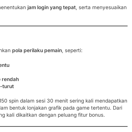
 menentukan
jam login yang tepat
, serta menyesuaikan
inkan
pola perilaku pemain
, seperti:
entu
ke rendah
-turut
150 spin dalam sesi 30 menit sering kali mendapatkan
alam bentuk lonjakan grafik pada game tertentu. Dari
ng kali dikaitkan dengan peluang fitur bonus.