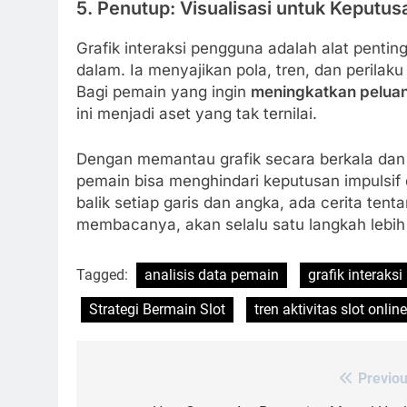
5. Penutup: Visualisasi untuk Keputus
Grafik interaksi pengguna adalah alat penti
dalam. Ia menyajikan pola, tren, dan perilaku
Bagi pemain yang ingin
meningkatkan peluan
ini menjadi aset yang tak ternilai.
Dengan memantau grafik secara berkala dan 
pemain bisa menghindari keputusan impulsif 
balik setiap garis dan angka, ada cerita t
membacanya, akan selalu satu langkah lebih
Tagged:
analisis data pemain
grafik interaks
Strategi Bermain Slot
tren aktivitas slot online
Previou
Post