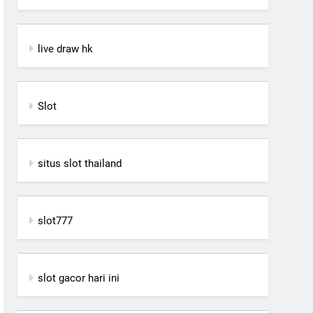
live draw hk
Slot
situs slot thailand
slot777
slot gacor hari ini