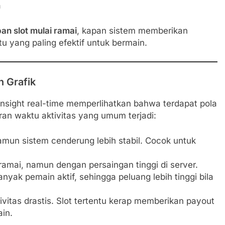
n
an slot mulai ramai
, kapan sistem memberikan
tu yang paling efektif untuk bermain.
n Grafik
insight real-time memperlihatkan bahwa terdapat pola
ran waktu aktivitas yang umum terjadi:
 namun sistem cenderung lebih stabil. Cocok untuk
 ramai, namun dengan persaingan tinggi di server.
anyak pemain aktif, sehingga peluang lebih tinggi bila
.
ivitas drastis. Slot tertentu kerap memberikan payout
ain.