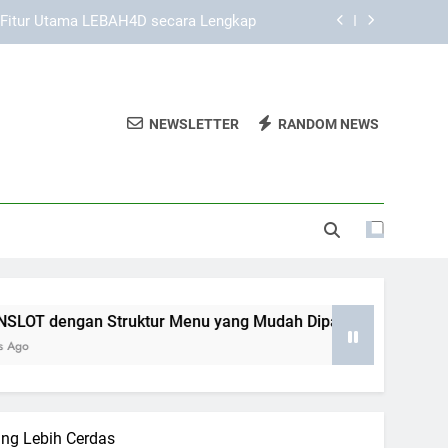
Fitur Utama LEBAH4D secara Lengkap
 Menu yang Mudah Dipahami Pengguna
 Menu yang Mudah Dipahami Pengguna
NEWSLETTER
RANDOM NEWS
 Sistem dan Fitur Utama EDWINSLOT
p Sehat Dan Aktif.
Fitur Utama LEBAH4D secara Lengkap
 Menu yang Mudah Dipahami Pengguna
 Menu yang Mudah Dipahami Pengguna
n Struktur Menu yang Mudah Dipahami Pengguna
LEBA
3 Wee
yang Lebih Cerdas