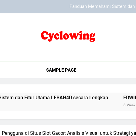
Panduan Memahami Sistem dan 
EDWINSLOT dengan Struktur
LEBAH4D dengan Struktur
Panduan Memahami
lowing
ips Bersepeda Dan Kesehatan Dari Cyclowing. Untuk Gaya Hidu
Panduan Memahami Sistem dan 
SAMPLE PAGE
EDWINSLOT dengan Struktur
LEBAH4D dengan Struktur
itur Utama LEBAH4D secara Lengkap
EDWINSLOT denga
3 Weeks Ago
si Pengguna di Situs Slot Gacor: Analisis Visual untuk Strategi 