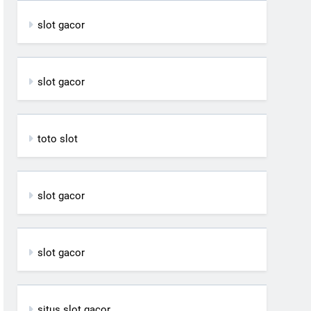
slot gacor
slot gacor
toto slot
slot gacor
slot gacor
situs slot gacor