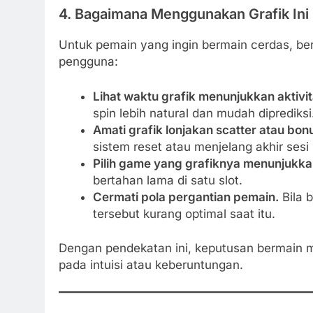
4. Bagaimana Menggunakan Grafik Ini 
Untuk pemain yang ingin bermain cerdas, ber
pengguna:
Lihat waktu grafik menunjukkan aktivi
spin lebih natural dan mudah diprediksi
Amati grafik lonjakan scatter atau bon
sistem reset atau menjelang akhir sesi
Pilih game yang grafiknya menunjukka
bertahan lama di satu slot.
Cermati pola pergantian pemain.
Bila 
tersebut kurang optimal saat itu.
Dengan pendekatan ini, keputusan bermain me
pada intuisi atau keberuntungan.