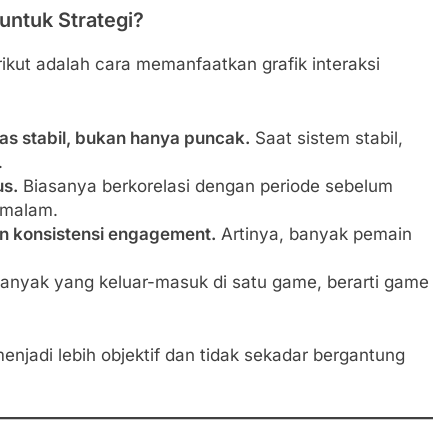
untuk Strategi?
ikut adalah cara memanfaatkan grafik interaksi
tas stabil, bukan hanya puncak.
Saat sistem stabil,
.
us.
Biasanya berkorelasi dengan periode sebelum
 malam.
n konsistensi engagement.
Artinya, banyak pemain
banyak yang keluar-masuk di satu game, berarti game
njadi lebih objektif dan tidak sekadar bergantung