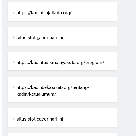
https://kadinbinjaikota.org/
situs slot gacor hari ini
https://kadintasikmalayakota.org/program/
https://kadinbekasikab.org/tentang-
kadin/ketua-umum/
situs slot gacor hari ini