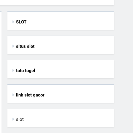
SLOT
situs slot
toto togel
link slot gacor
slot