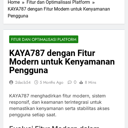
Home
Fitur dan Optimalisasi Platform
KAYA787 dengan Fitur Modern untuk Kenyamanan
Pengguna
FITUR DAN OPTIMALISASI PLATFORM
KAYA787 dengan Fitur
Modern untuk Kenyamanan
Pengguna
0
2dacb54
5 Months Ago
8 Mins
KAYA787 menghadirkan fitur modern, sistem
responsif, dan keamanan terintegrasi untuk
memastikan kenyamanan serta stabilitas akses
pengguna setiap saat.