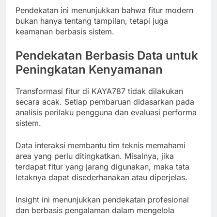
Pendekatan ini menunjukkan bahwa fitur modern
bukan hanya tentang tampilan, tetapi juga
keamanan berbasis sistem.
Pendekatan Berbasis Data untuk
Peningkatan Kenyamanan
Transformasi fitur di KAYA787 tidak dilakukan
secara acak. Setiap pembaruan didasarkan pada
analisis perilaku pengguna dan evaluasi performa
sistem.
Data interaksi membantu tim teknis memahami
area yang perlu ditingkatkan. Misalnya, jika
terdapat fitur yang jarang digunakan, maka tata
letaknya dapat disederhanakan atau diperjelas.
Insight ini menunjukkan pendekatan profesional
dan berbasis pengalaman dalam mengelola