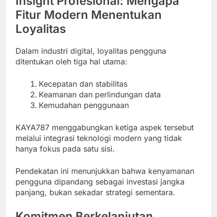
Insight Profesional: Mengapa
Fitur Modern Menentukan
Loyalitas
Dalam industri digital, loyalitas pengguna
ditentukan oleh tiga hal utama:
Kecepatan dan stabilitas
Keamanan dan perlindungan data
Kemudahan penggunaan
KAYA787 menggabungkan ketiga aspek tersebut
melalui integrasi teknologi modern yang tidak
hanya fokus pada satu sisi.
Pendekatan ini menunjukkan bahwa kenyamanan
pengguna dipandang sebagai investasi jangka
panjang, bukan sekadar strategi sementara.
Komitmen Berkelanjutan