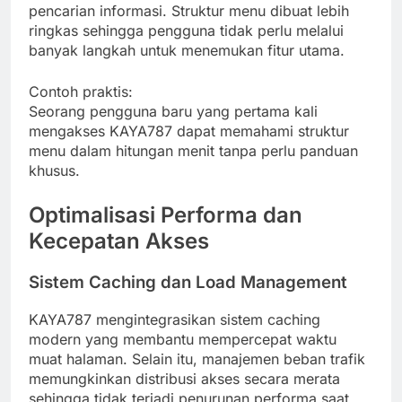
pencarian informasi. Struktur menu dibuat lebih
ringkas sehingga pengguna tidak perlu melalui
banyak langkah untuk menemukan fitur utama.
Contoh praktis:
Seorang pengguna baru yang pertama kali
mengakses KAYA787 dapat memahami struktur
menu dalam hitungan menit tanpa perlu panduan
khusus.
Optimalisasi Performa dan
Kecepatan Akses
Sistem Caching dan Load Management
KAYA787 mengintegrasikan sistem caching
modern yang membantu mempercepat waktu
muat halaman. Selain itu, manajemen beban trafik
memungkinkan distribusi akses secara merata
sehingga tidak terjadi penurunan performa saat