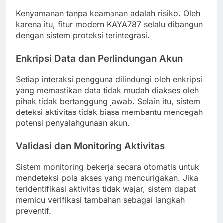
Kenyamanan tanpa keamanan adalah risiko. Oleh
karena itu, fitur modern KAYA787 selalu dibangun
dengan sistem proteksi terintegrasi.
Enkripsi Data dan Perlindungan Akun
Setiap interaksi pengguna dilindungi oleh enkripsi
yang memastikan data tidak mudah diakses oleh
pihak tidak bertanggung jawab. Selain itu, sistem
deteksi aktivitas tidak biasa membantu mencegah
potensi penyalahgunaan akun.
Validasi dan Monitoring Aktivitas
Sistem monitoring bekerja secara otomatis untuk
mendeteksi pola akses yang mencurigakan. Jika
teridentifikasi aktivitas tidak wajar, sistem dapat
memicu verifikasi tambahan sebagai langkah
preventif.