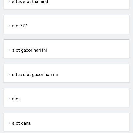
situs slot thailand
slot777
slot gacor hari ini
situs slot gacor hari ini
slot
slot dana