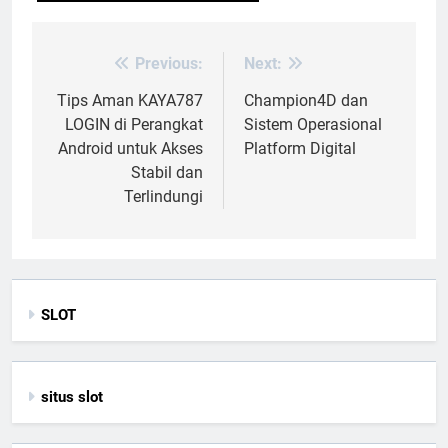
Previous:
Next:
Post
navigation
Tips Aman KAYA787
Champion4D dan
LOGIN di Perangkat
Sistem Operasional
Android untuk Akses
Platform Digital
Stabil dan
Terlindungi
SLOT
situs slot