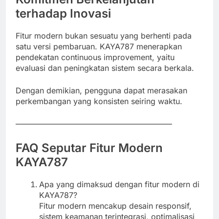
terhadap Inovasi
Fitur modern bukan sesuatu yang berhenti pada
satu versi pembaruan. KAYA787 menerapkan
pendekatan continuous improvement, yaitu
evaluasi dan peningkatan sistem secara berkala.
Dengan demikian, pengguna dapat merasakan
perkembangan yang konsisten seiring waktu.
————————————————————
FAQ Seputar Fitur Modern
KAYA787
Apa yang dimaksud dengan fitur modern di
KAYA787?
Fitur modern mencakup desain responsif,
sistem keamanan terintegrasi, optimalisasi