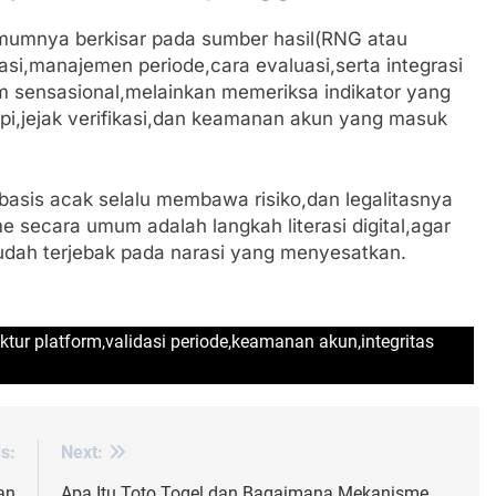
umumnya berkisar pada sumber hasil(RNG atau
kasi,manajemen periode,cara evaluasi,serta integrasi
im sensasional,melainkan memeriksa indikator yang
rapi,jejak verifikasi,dan keamanan akun yang masuk
asis acak selalu membawa risiko,dan legalitasnya
 secara umum adalah langkah literasi digital,agar
mudah terjebak pada narasi yang menyesatkan.
ektur platform,validasi periode,keamanan akun,integritas
s:
Next:
an
Apa Itu Toto Togel dan Bagaimana Mekanisme