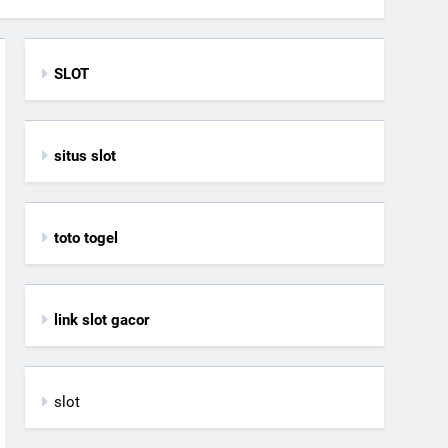
SLOT
situs slot
toto togel
link slot gacor
slot