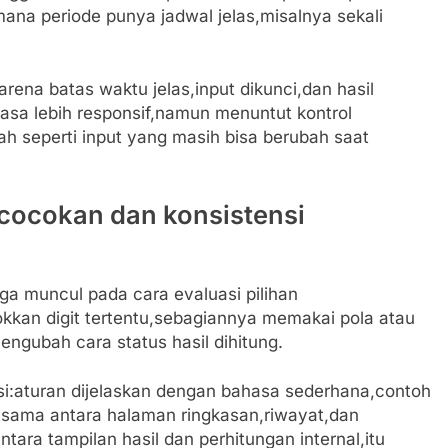
ana periode punya jadwal jelas,misalnya sekali
rena batas waktu jelas,input dikunci,dan hasil
rasa lebih responsif,namun menuntut kontrol
lah seperti input yang masih bisa berubah saat
ncocokan dan konsistensi
ga muncul pada cara evaluasi pilihan
kan digit tertentu,sebagiannya memakai pola atau
ngubah cara status hasil dihitung.
ensi:aturan dijelaskan dengan bahasa sederhana,contoh
 sama antara halaman ringkasan,riwayat,dan
tara tampilan hasil dan perhitungan internal,itu