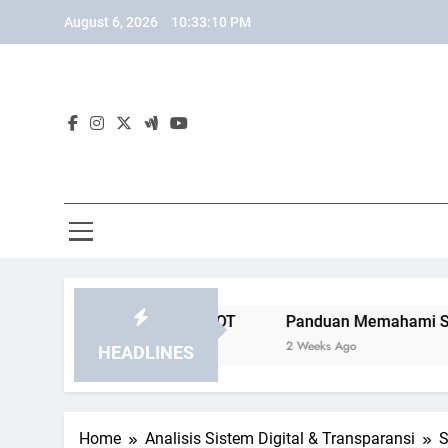
Skip
August 6, 2026
10:33:11 PM
to
content
Cyc
Temukan T
ur Utama EDWINSLOT
Panduan Memahami Sistem dan Fi
2 Weeks Ago
HEADLINES
Home
Analisis Sistem Digital & Transparansi
S