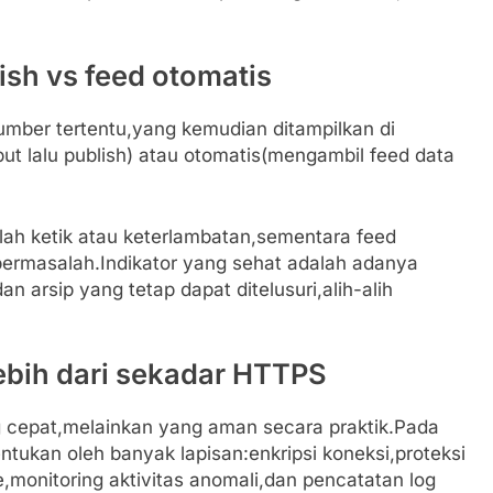
ish vs feed otomatis
 sumber tertentu,yang kemudian ditampilkan di
ut lalu publish) atau otomatis(mengambil feed data
lah ketik atau keterlambatan,sementara feed
 bermasalah.Indikator yang sehat adalah adanya
n arsip yang tetap dapat ditelusuri,alih-alih
ebih dari sekadar HTTPS
 cepat,melainkan yang aman secara praktik.Pada
entukan oleh banyak lapisan:enkripsi koneksi,proteksi
e,monitoring aktivitas anomali,dan pencatatan log