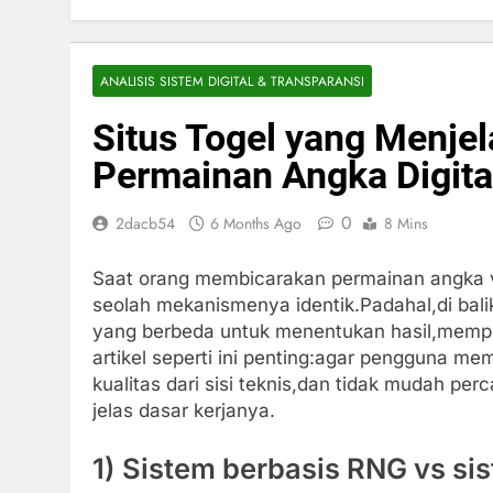
ANALISIS SISTEM DIGITAL & TRANSPARANSI
Situs Togel yang Menje
Permainan Angka Digita
0
2dacb54
6 Months Ago
8 Mins
Saat orang membicarakan permainan angka ve
seolah mekanismenya identik.Padahal,di bali
yang berbeda untuk menentukan hasil,mempr
artikel seperti ini penting:agar pengguna 
kualitas dari sisi teknis,dan tidak mudah pe
jelas dasar kerjanya.
1) Sistem berbasis RNG vs si