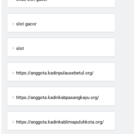
slot gacor
slot
https://anggota.kadinpulausebetul.org/
https://anggota.kadinkabpasangkayu.org/
https://anggota.kadinkablimapuluhkota.org/