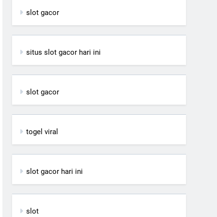
slot gacor
situs slot gacor hari ini
slot gacor
togel viral
slot gacor hari ini
slot