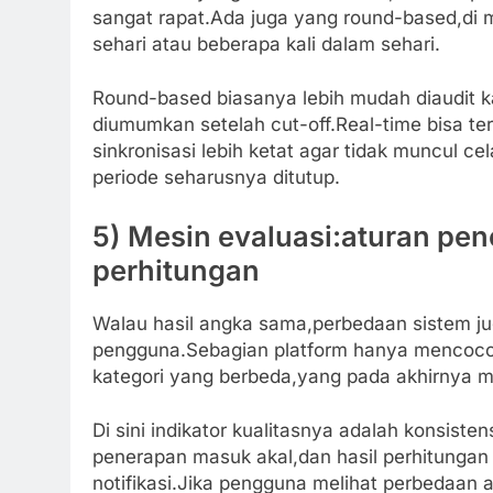
sangat rapat.Ada juga yang round-based,di m
sehari atau beberapa kali dalam sehari.
Round-based biasanya lebih mudah diaudit ka
diumumkan setelah cut-off.Real-time bisa te
sinkronisasi lebih ketat agar tidak muncul ce
periode seharusnya ditutup.
5) Mesin evaluasi:aturan pe
perhitungan
Walau hasil angka sama,perbedaan sistem ju
pengguna.Sebagian platform hanya mencocok
kategori yang berbeda,yang pada akhirnya me
Di sini indikator kualitasnya adalah konsist
penerapan masuk akal,dan hasil perhitungan
notifikasi.Jika pengguna melihat perbedaan an