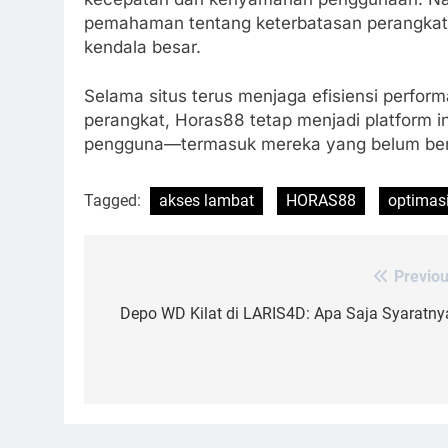
pemahaman tentang keterbatasan perangkat,
kendala besar.
Selama situs terus menjaga efisiensi perfor
perangkat, Horas88 tetap menjadi platform i
pengguna—termasuk mereka yang belum beral
Tagged:
akses lambat
HORAS88
optimasi
Previou
Post
navigation
Depo WD Kilat di LARIS4D: Apa Saja Syaratny