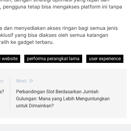
 pengguna tetap bisa mengakses platform ini tanpa
ma dan menyediakan akses ringan bagi semua jenis
nklusif yang bisa diakses oleh semua kalangan
ih ke gadget terbaru.
 website
performa perangkat lama
user experience
s:
Next:
a?
Perbandingan Slot Berdasarkan Jumlah
Gulungan: Mana yang Lebih Menguntungkan
untuk Dimainkan?