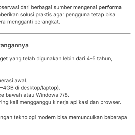
 observasi dari berbagai sumber mengenai
performa
berikan solusi praktis agar pengguna tetap bisa
ra mengganti perangkat.
ntangannya
t yang telah digunakan lebih dari 4–5 tahun,
erasi awal.
–4GB di desktop/laptop).
 ke bawah atau Windows 7/8.
ing kali mengganggu kinerja aplikasi dan browser.
 dengan teknologi modern bisa memunculkan beberapa