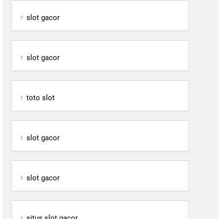
slot gacor
slot gacor
toto slot
slot gacor
slot gacor
situs slot gacor