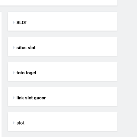
SLOT
situs slot
toto togel
link slot gacor
slot