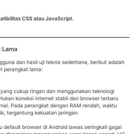
ibilitas CSS atau JavaScript.
t Lama
gguna dan hasil uji teknis sederhana, berikut adalah
i perangkat lama:
l yang cukup ringan dan menggunakan teknologi
ukan koneksi internet stabil dan browser terbaru
imal. Pada perangkat dengan RAM rendah, waktu
k, tergantung kekuatan jaringan.
 default browser di Android lawas seringkali gagal