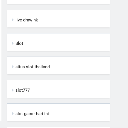
live draw hk
Slot
situs slot thailand
slot777
slot gacor hari ini