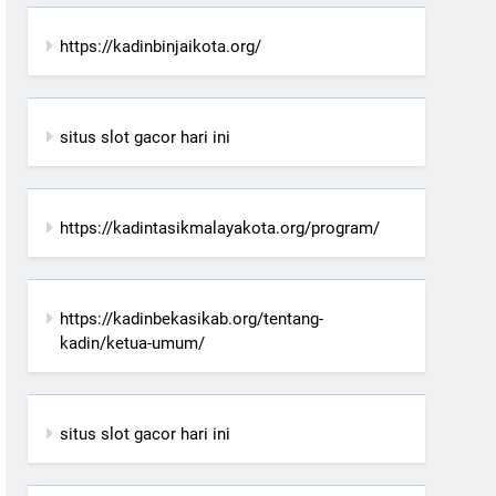
https://kadinbinjaikota.org/
situs slot gacor hari ini
https://kadintasikmalayakota.org/program/
https://kadinbekasikab.org/tentang-
kadin/ketua-umum/
situs slot gacor hari ini