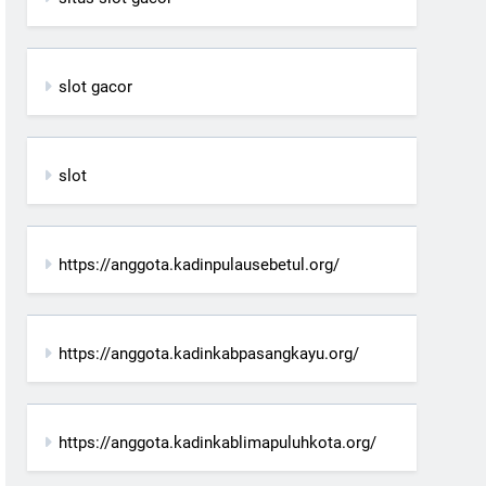
slot gacor
slot
https://anggota.kadinpulausebetul.org/
https://anggota.kadinkabpasangkayu.org/
https://anggota.kadinkablimapuluhkota.org/