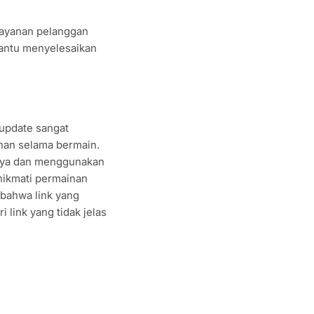
layanan pelanggan
antu menyelesaikan
 update sangat
an selama bermain.
caya dan menggunakan
nikmati permainan
 bahwa link yang
 link yang tidak jelas