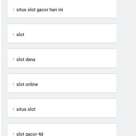
situs slot gacor hari ini
slot
slot dana
slot online
situs slot
slot gacor 4d