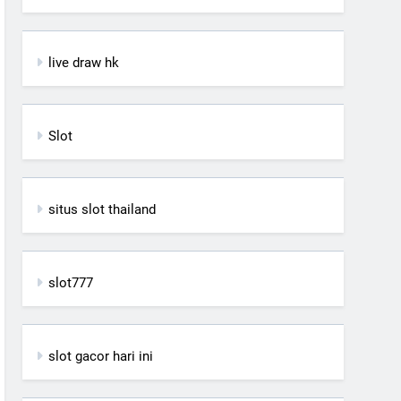
live draw hk
Slot
situs slot thailand
slot777
slot gacor hari ini