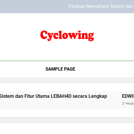
Panduan Memahami Sistem dan 
EDWINSLOT dengan Struktur
LEBAH4D dengan Struktur
Panduan Memahami
lowing
ips Bersepeda Dan Kesehatan Dari Cyclowing. Untuk Gaya Hidu
Panduan Memahami Sistem dan 
SAMPLE PAGE
EDWINSLOT dengan Struktur
LEBAH4D dengan Struktur
itur Utama LEBAH4D secara Lengkap
EDWINSLOT denga
3 Weeks Ago