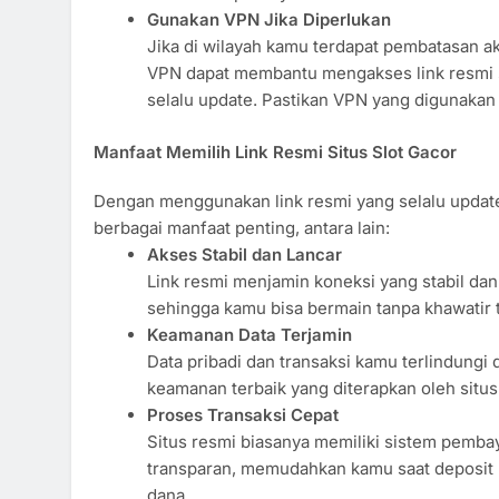
Gunakan VPN Jika Diperlukan
Jika di wilayah kamu terdapat pembatasan 
VPN dapat membantu mengakses link resmi s
selalu update. Pastikan VPN yang digunakan
Manfaat Memilih Link Resmi Situs Slot Gacor
Dengan menggunakan link resmi yang selalu upda
berbagai manfaat penting, antara lain:
Akses Stabil dan Lancar
Link resmi menjamin koneksi yang stabil da
sehingga kamu bisa bermain tanpa khawatir t
Keamanan Data Terjamin
Data pribadi dan transaksi kamu terlindungi
keamanan terbaik yang diterapkan oleh situs
Proses Transaksi Cepat
Situs resmi biasanya memiliki sistem pemba
transparan, memudahkan kamu saat deposit
dana.