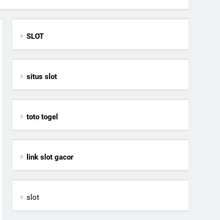
SLOT
situs slot
toto togel
link slot gacor
slot