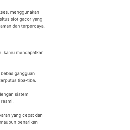
akses, menggunakan
itus slot gacor yang
 aman dan terpercaya.
te, kamu mendapatkan
n bebas gangguan
erputus tiba-tiba.
 dengan sistem
 resmi.
yaran yang cepat dan
 maupun penarikan