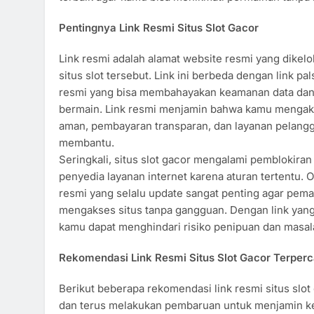
Pentingnya Link Resmi Situs Slot Gacor
Link resmi adalah alamat website resmi yang dikelo
situs slot tersebut. Link ini berbeda dengan link pal
resmi yang bisa membahayakan keamanan data da
bermain. Link resmi menjamin bahwa kamu mengak
aman, pembayaran transparan, dan layanan pelangg
membantu.
Seringkali, situs slot gacor mengalami pemblokira
penyedia layanan internet karena aturan tertentu. Ol
resmi yang selalu update sangat penting agar pemai
mengakses situs tanpa gangguan. Dengan link yang 
kamu dapat menghindari risiko penipuan dan masala
Rekomendasi Link Resmi Situs Slot Gacor Terper
Berikut beberapa rekomendasi link resmi situs slot
dan terus melakukan pembaruan untuk menjamin 