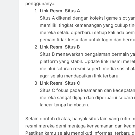
penggunanya:
Link Resmi Situs A
Situs A dikenal dengan koleksi game slot ya
memiliki tingkat kemenangan yang cukup ting
mereka selalu diperbarui setiap kali ada pe
pemain tidak kesulitan untuk login dan berma
Link Resmi Situs B
Situs B menawarkan pengalaman bermain y
platform yang stabil. Update link resmi mer
melalui saluran resmi seperti media sosial a
agar selalu mendapatkan link terbaru.
Link Resmi Situs C
Situs C fokus pada keamanan dan kecepatan 
mereka sangat dijaga dan diperbarui secara r
lancar tanpa hambatan.
Selain contoh di atas, banyak situs lain yang rutin 
resmi mereka demi menjaga kenyamanan dan keam
Pastikan kamu selalu mengikuti informasi terbaru 