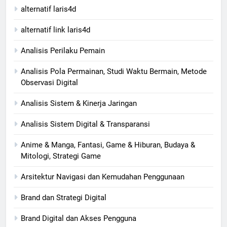
alternatif laris4d
alternatif link laris4d
Analisis Perilaku Pemain
Analisis Pola Permainan, Studi Waktu Bermain, Metode
Observasi Digital
Analisis Sistem & Kinerja Jaringan
Analisis Sistem Digital & Transparansi
Anime & Manga, Fantasi, Game & Hiburan, Budaya &
Mitologi, Strategi Game
Arsitektur Navigasi dan Kemudahan Penggunaan
Brand dan Strategi Digital
Brand Digital dan Akses Pengguna