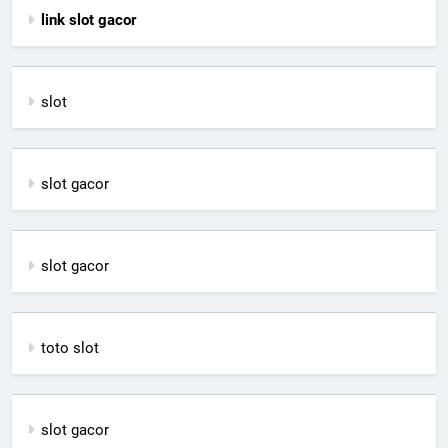
link slot gacor
slot
slot gacor
slot gacor
toto slot
slot gacor