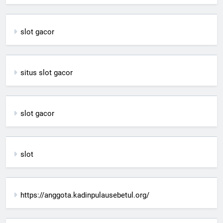
slot gacor
situs slot gacor
slot gacor
slot
https://anggota.kadinpulausebetul.org/