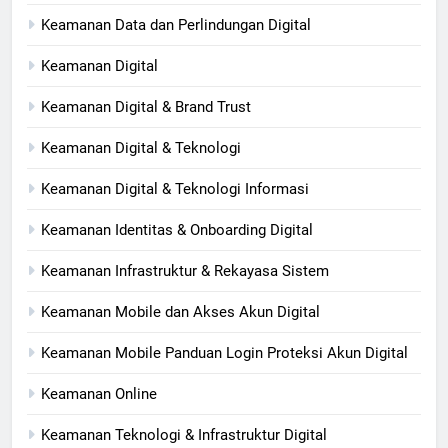
Keamanan Data dan Perlindungan Digital
Keamanan Digital
Keamanan Digital & Brand Trust
Keamanan Digital & Teknologi
Keamanan Digital & Teknologi Informasi
Keamanan Identitas & Onboarding Digital
Keamanan Infrastruktur & Rekayasa Sistem
Keamanan Mobile dan Akses Akun Digital
Keamanan Mobile Panduan Login Proteksi Akun Digital
Keamanan Online
Keamanan Teknologi & Infrastruktur Digital