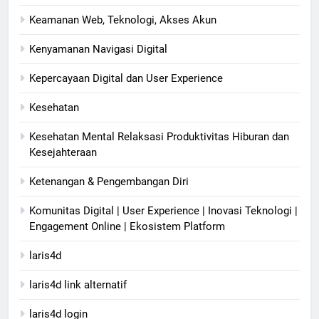
Keamanan Web, Teknologi, Akses Akun
Kenyamanan Navigasi Digital
Kepercayaan Digital dan User Experience
Kesehatan
Kesehatan Mental Relaksasi Produktivitas Hiburan dan
Kesejahteraan
Ketenangan & Pengembangan Diri
Komunitas Digital | User Experience | Inovasi Teknologi |
Engagement Online | Ekosistem Platform
laris4d
laris4d link alternatif
laris4d login