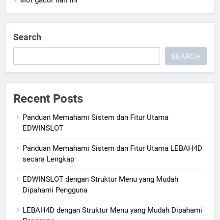
Search
SEARCH
Recent Posts
Panduan Memahami Sistem dan Fitur Utama
EDWINSLOT
Panduan Memahami Sistem dan Fitur Utama LEBAH4D
secara Lengkap
EDWINSLOT dengan Struktur Menu yang Mudah
Dipahami Pengguna
LEBAH4D dengan Struktur Menu yang Mudah Dipahami