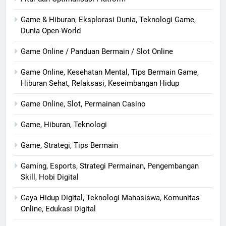
Game & Hiburan, Eksplorasi Dunia, Teknologi Game,
Dunia Open-World
Game Online / Panduan Bermain / Slot Online
Game Online, Kesehatan Mental, Tips Bermain Game,
Hiburan Sehat, Relaksasi, Keseimbangan Hidup
Game Online, Slot, Permainan Casino
Game, Hiburan, Teknologi
Game, Strategi, Tips Bermain
Gaming, Esports, Strategi Permainan, Pengembangan
Skill, Hobi Digital
Gaya Hidup Digital, Teknologi Mahasiswa, Komunitas
Online, Edukasi Digital