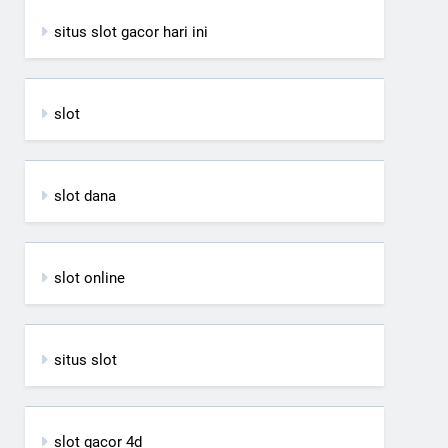
situs slot gacor hari ini
slot
slot dana
slot online
situs slot
slot gacor 4d