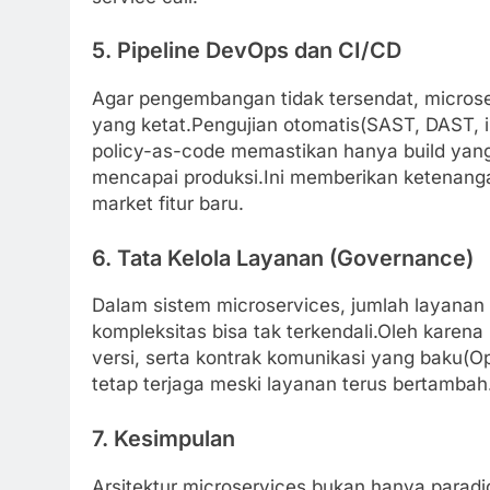
5. Pipeline DevOps dan CI/CD
Agar pengembangan tidak tersendat, microse
yang ketat.Pengujian otomatis(SAST, DAST, i
policy-as-code memastikan hanya build yan
mencapai produksi.Ini memberikan ketenang
market fitur baru.
6. Tata Kelola Layanan (Governance)
Dalam sistem microservices, jumlah layana
kompleksitas bisa tak terkendali.Oleh karen
versi, serta kontrak komunikasi yang baku(O
tetap terjaga meski layanan terus bertambah
7. Kesimpulan
Arsitektur microservices bukan hanya paradi