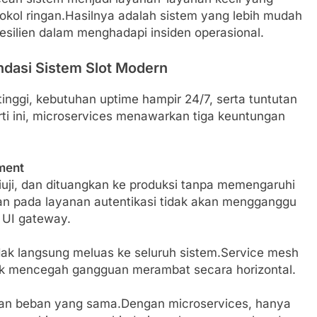
otokol ringan.Hasilnya adalah sistem yang lebih mudah
 resilien dalam menghadapi insiden operasional.
ndasi Sistem Slot Modern
k tinggi, kebutuhan uptime hampir 24/7, serta tuntutan
rti ini, microservices menawarkan tiga keuntungan
ment
uji, dan dituangkan ke produksi tanpa memengaruhi
an pada layanan autentikasi tidak akan mengganggu
 UI gateway.
dak langsung meluas ke seluruh sistem.Service mesh
uk mencegah gangguan merambat secara horizontal.
han beban yang sama.Dengan microservices, hanya