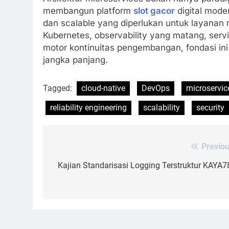
membangun platform
slot gacor
digital mode
dan scalable yang diperlukan untuk layanan r
Kubernetes, observability yang matang, se
motor kontinuitas pengembangan, fondasi 
jangka panjang.
Tagged:
cloud-native
DevOps
microservic
reliability engineering
scalability
security
Previou
Post
navigation
Kajian Standarisasi Logging Terstruktur KAYA7