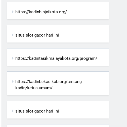
https://kadinbinjaikota.org/
situs slot gacor hari ini
https://kadintasikmalayakota.org/program/
https://kadinbekasikab.org/tentang-
kadin/ketua-umum/
situs slot gacor hari ini