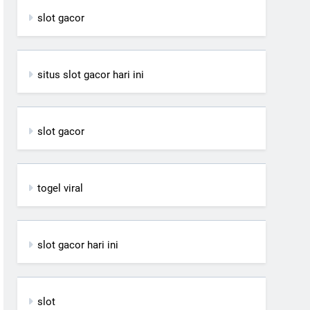
slot gacor
situs slot gacor hari ini
slot gacor
togel viral
slot gacor hari ini
slot