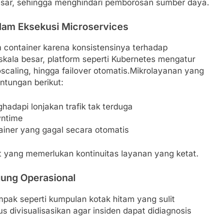
besar, sehingga menghindari pemborosan sumber daya.
alam Eksekusi Microservices
m container karena konsistensinya terhadap
kala besar, platform seperti Kubernetes mengatur
oscaling, hingga failover otomatis.Mikrolayanan yang
untungan berikut:
adapi lonjakan trafik tak terduga
wntime
iner yang gagal secara otomatis
ot yang memerlukan kontinuitas layanan yang ketat.
gung Operasional
mpak seperti kumpulan kotak hitam yang sulit
us divisualisasikan agar insiden dapat didiagnosis