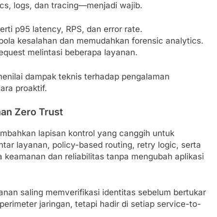
rics, logs, dan tracing—menjadi wajib.
i p95 latency, RPS, dan error rate.
la kesalahan dan memudahkan forensic analytics.
request melintasi beberapa layanan.
t menilai dampak teknis terhadap pengalaman
ra proaktif.
an Zero Trust
ambahkan lapisan kontrol yang canggih untuk
tar layanan, policy-based routing, retry logic, serta
keamanan dan reliabilitas tanpa mengubah aplikasi
nan saling memverifikasi identitas sebelum bertukar
rimeter jaringan, tetapi hadir di setiap service-to-