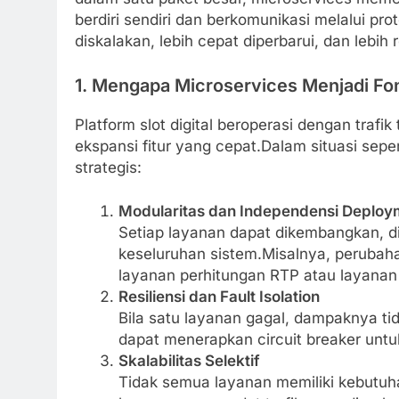
berdiri sendiri dan berkomunikasi melalui pr
diskalakan, lebih cepat diperbarui, dan lebih
1. Mengapa Microservices Menjadi Fo
Platform slot digital beroperasi dengan trafi
ekspansi fitur yang cepat.Dalam situasi sepe
strategis:
Modularitas dan Independensi Deploy
Setiap layanan dapat dikembangkan, di
keseluruhan sistem.Misalnya, perubah
layanan perhitungan RTP atau layanan
Resiliensi dan Fault Isolation
Bila satu layanan gagal, dampaknya ti
dapat menerapkan circuit breaker unt
Skalabilitas Selektif
Tidak semua layanan memiliki kebutu