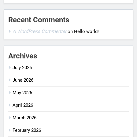
Recent Comments
A WordPress Commenter
on
Hello world!
Archives
July 2026
June 2026
May 2026
April 2026
March 2026
February 2026