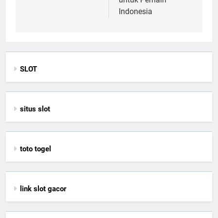
Indonesia
SLOT
situs slot
toto togel
link slot gacor