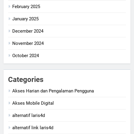
February 2025
January 2025
December 2024
November 2024
October 2024
Categories
Akses Harian dan Pengalaman Pengguna
Akses Mobile Digital
alternatif laris4d
alternatif link laris4d