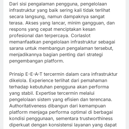
Dari sisi pengalaman pengguna, pengelolaan
infrastruktur yang baik sering kali tidak terlihat
secara langsung, namun dampaknya sangat
terasa. Akses yang lancar, minim gangguan, dan
respons yang cepat menciptakan kesan
profesional dan terpercaya. Corlaslot
memanfaatkan pengelolaan infrastruktur sebagai
sarana untuk membangun pengalaman tersebut,
menjadikannya bagian penting dari strategi
pengembangan platform.
Prinsip E-E-A-T tercermin dalam cara infrastruktur
dikelola. Experience terlihat dari pemahaman
terhadap kebutuhan pengguna akan performa
yang stabil. Expertise tercermin melalui
pengelolaan sistem yang efisien dan terencana.
Authoritativeness dibangun dari kemampuan
platform menjaga performa optimal di berbagai
kondisi penggunaan, sementara trustworthiness
diperkuat dengan konsistensi layanan yang dapat