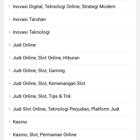
Inovasi Digital, Teknologi Online, Strategi Modern
Inovasi Taruhan
Inovasi Teknologi
Judi Online
Judi Online, Slot Online, Hiburan
Judi Online, Slot, Gaming
Judi Online, Slot, Kemenangan Slot
Judi Online, Slot, Tips & Trik
Judi Slot Online, Teknologi Perjudian, Platform Judi
Kasino
Kasino, Slot, Permainan Online