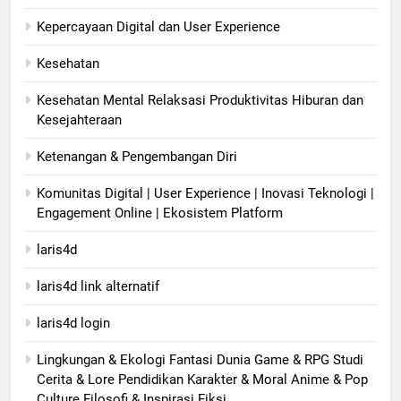
Kepercayaan Digital dan User Experience
Kesehatan
Kesehatan Mental Relaksasi Produktivitas Hiburan dan
Kesejahteraan
Ketenangan & Pengembangan Diri
Komunitas Digital | User Experience | Inovasi Teknologi |
Engagement Online | Ekosistem Platform
laris4d
laris4d link alternatif
laris4d login
Lingkungan & Ekologi Fantasi Dunia Game & RPG Studi
Cerita & Lore Pendidikan Karakter & Moral Anime & Pop
Culture Filosofi & Inspirasi Fiksi