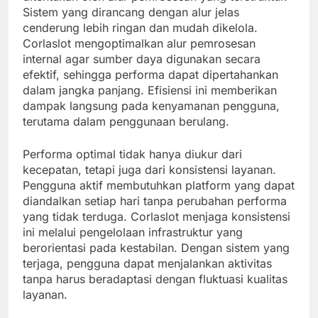
Sistem yang dirancang dengan alur jelas
cenderung lebih ringan dan mudah dikelola.
Corlaslot mengoptimalkan alur pemrosesan
internal agar sumber daya digunakan secara
efektif, sehingga performa dapat dipertahankan
dalam jangka panjang. Efisiensi ini memberikan
dampak langsung pada kenyamanan pengguna,
terutama dalam penggunaan berulang.
Performa optimal tidak hanya diukur dari
kecepatan, tetapi juga dari konsistensi layanan.
Pengguna aktif membutuhkan platform yang dapat
diandalkan setiap hari tanpa perubahan performa
yang tidak terduga. Corlaslot menjaga konsistensi
ini melalui pengelolaan infrastruktur yang
berorientasi pada kestabilan. Dengan sistem yang
terjaga, pengguna dapat menjalankan aktivitas
tanpa harus beradaptasi dengan fluktuasi kualitas
layanan.