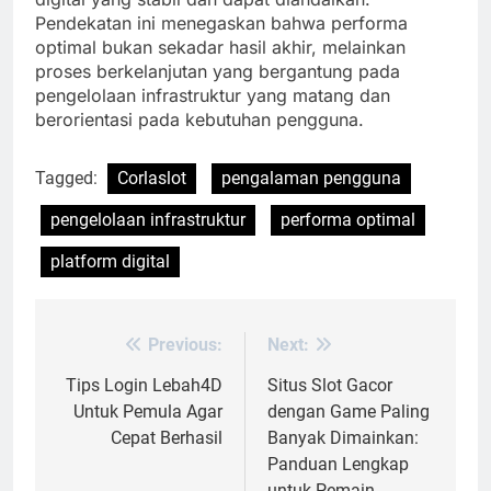
Pendekatan ini menegaskan bahwa performa
optimal bukan sekadar hasil akhir, melainkan
proses berkelanjutan yang bergantung pada
pengelolaan infrastruktur yang matang dan
berorientasi pada kebutuhan pengguna.
Tagged:
Corlaslot
pengalaman pengguna
pengelolaan infrastruktur
performa optimal
platform digital
Previous:
Next:
Post
navigation
Tips Login Lebah4D
Situs Slot Gacor
Untuk Pemula Agar
dengan Game Paling
Cepat Berhasil
Banyak Dimainkan:
Panduan Lengkap
untuk Pemain