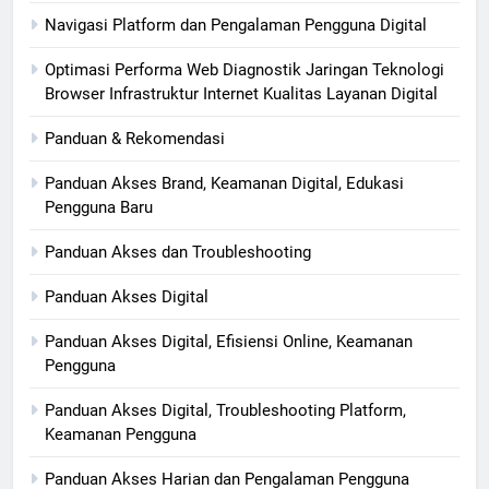
Navigasi Platform dan Pengalaman Pengguna Digital
Optimasi Performa Web Diagnostik Jaringan Teknologi
Browser Infrastruktur Internet Kualitas Layanan Digital
Panduan & Rekomendasi
Panduan Akses Brand, Keamanan Digital, Edukasi
Pengguna Baru
Panduan Akses dan Troubleshooting
Panduan Akses Digital
Panduan Akses Digital, Efisiensi Online, Keamanan
Pengguna
Panduan Akses Digital, Troubleshooting Platform,
Keamanan Pengguna
Panduan Akses Harian dan Pengalaman Pengguna