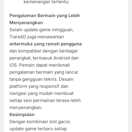
kemenangan tertentu.
Pengalaman Bermain yang Lebih
Menyenangkan
Selain update game mingguan,
Tiara4D juga menawarkan
antarmuka yang ramah pengguna
dan kompatibel dengan berbagai
perangkat, termasuk Android dan
iOS. Pemain dapat menikmati
pengalaman bermain yang lancar
tanpa gangguan teknis. Desain
platform yang responsif dan
navigasi yang mudah membuat
setiap sesi permainan terasa lebih
menyenangkan.
Kesimpulan
Dengan kombinasi slot gacor,
update game terbaru setiap