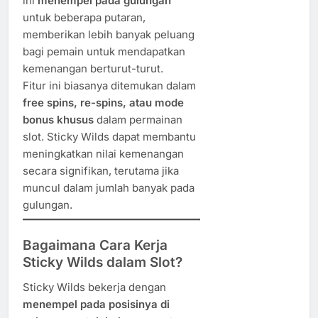
ini
menempel pada gulungan
untuk beberapa putaran,
memberikan lebih banyak peluang
bagi pemain untuk mendapatkan
kemenangan berturut-turut.
Fitur ini biasanya ditemukan dalam
free spins, re-spins, atau mode
bonus khusus
dalam permainan
slot. Sticky Wilds dapat membantu
meningkatkan nilai kemenangan
secara signifikan, terutama jika
muncul dalam jumlah banyak pada
gulungan.
Bagaimana Cara Kerja
Sticky Wilds dalam Slot?
Sticky Wilds bekerja dengan
menempel pada posisinya di