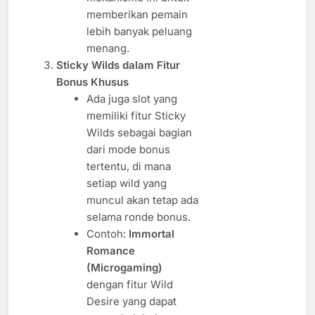
memberikan pemain
lebih banyak peluang
menang.
Sticky Wilds dalam Fitur
Bonus Khusus
Ada juga slot yang
memiliki fitur Sticky
Wilds sebagai bagian
dari mode bonus
tertentu, di mana
setiap wild yang
muncul akan tetap ada
selama ronde bonus.
Contoh:
Immortal
Romance
(Microgaming)
dengan fitur Wild
Desire yang dapat