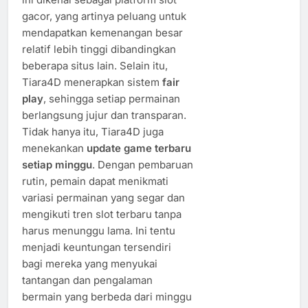
gacor, yang artinya peluang untuk
mendapatkan kemenangan besar
relatif lebih tinggi dibandingkan
beberapa situs lain. Selain itu,
Tiara4D menerapkan sistem
fair
play
, sehingga setiap permainan
berlangsung jujur dan transparan.
Tidak hanya itu, Tiara4D juga
menekankan
update game terbaru
setiap minggu
. Dengan pembaruan
rutin, pemain dapat menikmati
variasi permainan yang segar dan
mengikuti tren slot terbaru tanpa
harus menunggu lama. Ini tentu
menjadi keuntungan tersendiri
bagi mereka yang menyukai
tantangan dan pengalaman
bermain yang berbeda dari minggu