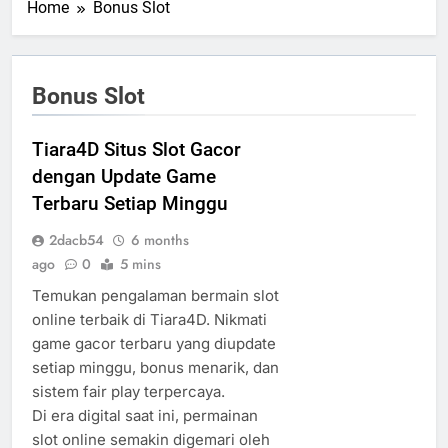
Home
Bonus Slot
Bonus Slot
Tiara4D Situs Slot Gacor
dengan Update Game
Terbaru Setiap Minggu
2dacb54
6 months
ago
0
5 mins
Temukan pengalaman bermain slot
online terbaik di Tiara4D. Nikmati
game gacor terbaru yang diupdate
setiap minggu, bonus menarik, dan
sistem fair play terpercaya.
Di era digital saat ini, permainan
slot online semakin digemari oleh