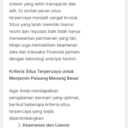
sistem yang lebih transparan dan
adil. Di sinilah peran situs
terpercaya menjadi sangat krusial.
Situs yang telah memiliki lisensi
resmi dan reputasi baik tidak hanya
menawarkan permainan yang fair,
tetapi juga memastikan keamanan
data dan transaksi finansial pemain
dengan teknologi enkripsi terkini.
Kriteria Situs Terpercaya untuk
Menjamin Peluang Menang Besar
Agar Anda mendapatkan
pengalaman bermain yang optimal,
berikut beberapa kriteria situs
terpercaya yang wajib
dipertimbangkan:
Keamanan dan Lisensi