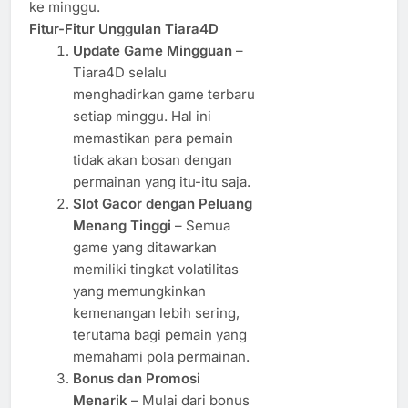
ke minggu.
Fitur-Fitur Unggulan Tiara4D
Update Game Mingguan
–
Tiara4D selalu
menghadirkan game terbaru
setiap minggu. Hal ini
memastikan para pemain
tidak akan bosan dengan
permainan yang itu-itu saja.
Slot Gacor dengan Peluang
Menang Tinggi
– Semua
game yang ditawarkan
memiliki tingkat volatilitas
yang memungkinkan
kemenangan lebih sering,
terutama bagi pemain yang
memahami pola permainan.
Bonus dan Promosi
Menarik
– Mulai dari bonus