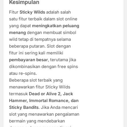
Kesimpulan
Fitur
Sticky Wilds
adalah salah
satu fitur terbaik dalam slot online
yang dapat
meningkatkan peluang
menang
dengan membuat simbol
wild tetap di tempatnya selama
beberapa putaran. Slot dengan
fitur ini sering kali memiliki
pembayaran besar
, terutama jika
dikombinasikan dengan free spins
atau re-spins.
Beberapa slot terbaik yang
menawarkan fitur Sticky Wilds
termasuk
Dead or Alive 2, Jack
Hammer, Immortal Romance, dan
Sticky Bandits
. Jika Anda mencari
slot yang menawarkan pengalaman
bermain yang mendebarkan