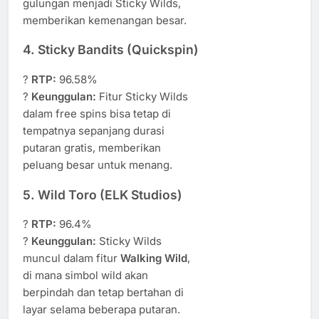
gulungan menjadi Sticky Wilds,
memberikan kemenangan besar.
4. Sticky Bandits (Quickspin)
?
RTP:
96.58%
?
Keunggulan:
Fitur Sticky Wilds
dalam free spins bisa tetap di
tempatnya sepanjang durasi
putaran gratis, memberikan
peluang besar untuk menang.
5. Wild Toro (ELK Studios)
?
RTP:
96.4%
?
Keunggulan:
Sticky Wilds
muncul dalam fitur
Walking Wild
,
di mana simbol wild akan
berpindah dan tetap bertahan di
layar selama beberapa putaran.