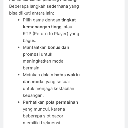
Beberapa langkah sederhana yang
bisa diikuti antara lain:
Pilih game dengan
tingkat
kemenangan tinggi
atau
RTP (Return to Player) yang
bagus.
Manfaatkan
bonus dan
promosi
untuk
meningkatkan modal
bermain.
Mainkan dalam
batas waktu
dan modal
yang sesuai
untuk menjaga kestabilan
keuangan.
Perhatikan
pola permainan
yang muncul, karena
beberapa slot gacor
memiliki frekuensi