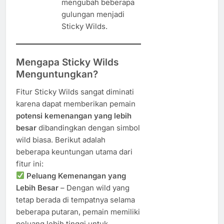
mengubah beberapa
gulungan menjadi
Sticky Wilds.
Mengapa Sticky Wilds
Menguntungkan?
Fitur Sticky Wilds sangat diminati
karena dapat memberikan pemain
potensi kemenangan yang lebih
besar
dibandingkan dengan simbol
wild biasa. Berikut adalah
beberapa keuntungan utama dari
fitur ini:
Peluang Kemenangan yang
Lebih Besar
– Dengan wild yang
tetap berada di tempatnya selama
beberapa putaran, pemain memiliki
peluang lebih tinggi untuk