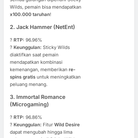
Wilds, pemain bisa mendapatkan
x100.000 taruhan
!
2. Jack Hammer (NetEnt)
?
RTP:
96.96%
?
Keunggulan:
Sticky Wilds
diaktifkan saat pemain
mendapatkan kombinasi
kemenangan, memberikan
re-
spins gratis
untuk meningkatkan
peluang menang.
3. Immortal Romance
(Microgaming)
?
RTP:
96.86%
?
Keunggulan:
Fitur
Wild Desire
dapat mengubah hingga lima