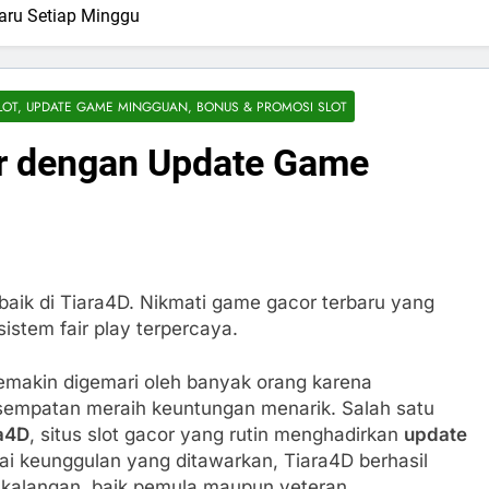
aru Setiap Minggu
 SLOT, UPDATE GAME MINGGUAN, BONUS & PROMOSI SLOT
or dengan Update Game
baik di Tiara4D. Nikmati game gacor terbaru yang
istem fair play terpercaya.
e semakin digemari oleh banyak orang karena
sempatan meraih keuntungan menarik. Salah satu
a4D
, situs slot gacor yang rutin menghadirkan
update
ai keunggulan yang ditawarkan, Tiara4D berhasil
i kalangan, baik pemula maupun veteran.