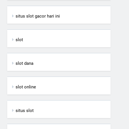
situs slot gacor hari ini
slot
slot dana
slot online
situs slot