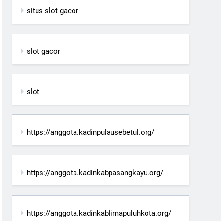
situs slot gacor
slot gacor
slot
https://anggota.kadinpulausebetul.org/
https://anggota.kadinkabpasangkayu.org/
https://anggota.kadinkablimapuluhkota.org/