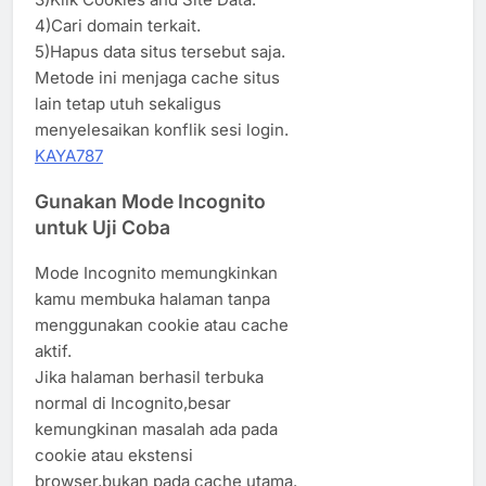
4)Cari domain terkait.
5)Hapus data situs tersebut saja.
Metode ini menjaga cache situs
lain tetap utuh sekaligus
menyelesaikan konflik sesi login.
KAYA787
Gunakan Mode Incognito
untuk Uji Coba
Mode Incognito memungkinkan
kamu membuka halaman tanpa
menggunakan cookie atau cache
aktif.
Jika halaman berhasil terbuka
normal di Incognito,besar
kemungkinan masalah ada pada
cookie atau ekstensi
browser,bukan pada cache utama.