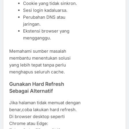
Cookie yang tidak sinkron.
Sesi login kadaluarsa.
Perubahan DNS atau
jaringan.
Ekstensi browser yang
mengganggu.
Memahami sumber masalah
membantu menentukan solusi
yang lebih tepat tanpa perlu
menghapus seluruh cache.
Gunakan Hard Refresh
Sebagai Alternatif
Jika halaman tidak memuat dengan
benar,coba lakukan hard refresh.
Di browser desktop seperti
Chrome atau Edge: