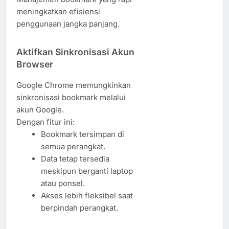
meningkatkan efisiensi
penggunaan jangka panjang.
Aktifkan Sinkronisasi Akun
Browser
Google Chrome memungkinkan
sinkronisasi bookmark melalui
akun Google.
Dengan fitur ini:
Bookmark tersimpan di
semua perangkat.
Data tetap tersedia
meskipun berganti laptop
atau ponsel.
Akses lebih fleksibel saat
berpindah perangkat.