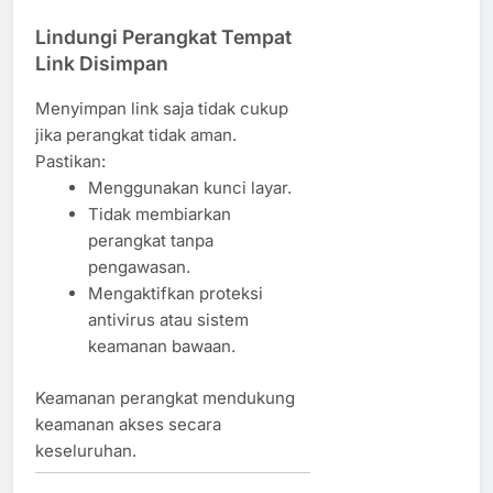
Lindungi Perangkat Tempat
Link Disimpan
Menyimpan link saja tidak cukup
jika perangkat tidak aman.
Pastikan:
Menggunakan kunci layar.
Tidak membiarkan
perangkat tanpa
pengawasan.
Mengaktifkan proteksi
antivirus atau sistem
keamanan bawaan.
Keamanan perangkat mendukung
keamanan akses secara
keseluruhan.