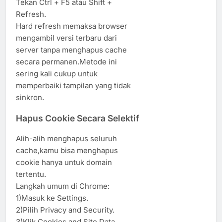
Tekan Ctrl + F5 atau Shift +
Refresh.
Hard refresh memaksa browser
mengambil versi terbaru dari
server tanpa menghapus cache
secara permanen.Metode ini
sering kali cukup untuk
memperbaiki tampilan yang tidak
sinkron.
Hapus Cookie Secara Selektif
Alih-alih menghapus seluruh
cache,kamu bisa menghapus
cookie hanya untuk domain
tertentu.
Langkah umum di Chrome:
1)Masuk ke Settings.
2)Pilih Privacy and Security.
3)Klik Cookies and Site Data.