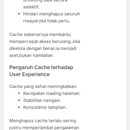
selektif.
Hindari menghapus seluruh
riwayat jika tidak perlu.
Cache sebenarnya membantu
mempercepat akses berulang.Jika
dikelola dengan benar,ia menjadi
aset,bukan hambatan.
Pengaruh Cache terhadap
User Experience
Cache yang sehat meningkatkan:
Kecepatan loading halaman.
Stabilitas navigasi.
Konsistensi tampilan.
Menghapus cache terlalu sering
justru memperlambat pengalaman