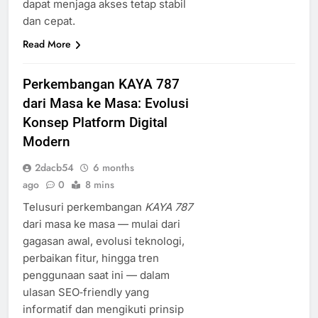
dapat menjaga akses tetap stabil
dan cepat.
Read More
Perkembangan KAYA 787
dari Masa ke Masa: Evolusi
Konsep Platform Digital
Modern
2dacb54
6 months
ago
0
8 mins
Telusuri perkembangan
KAYA 787
dari masa ke masa — mulai dari
gagasan awal, evolusi teknologi,
perbaikan fitur, hingga tren
penggunaan saat ini — dalam
ulasan SEO‑friendly yang
informatif dan mengikuti prinsip