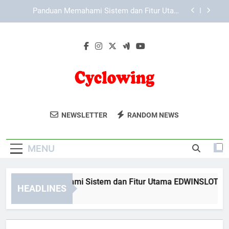
Skip
EDWINSLOT dengan Struktur Menu yang Mudah
to
Dipahami Pengguna
content
LEBAH4D dengan Struktur Menu yang Mudah
Dipahami Pengguna
Panduan Memahami Sistem dan Fitur Utama
EDWINSLOT
Panduan Memahami Sistem dan Fitur Utama
LEBAH4D secara Lengkap
Cyclowing
EDWINSLOT dengan Struktur Menu yang Mudah
Temukan Tips Bersepeda Dan Kesehatan
Dipahami Pengguna
NEWSLETTER
RANDOM NEWS
Dari Cyclowing. Untuk Gaya Hidup Sehat
LEBAH4D dengan Struktur Menu yang Mudah
Dipahami Pengguna
Dan Aktif.
MENU
nduan Memahami Sistem dan Fitur Utama EDWINSLOT
HEADLINES
eeks Ago